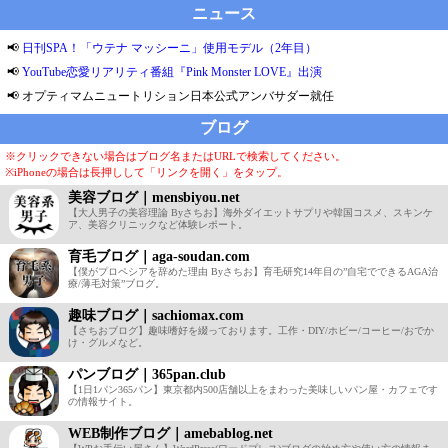
ニュース
📢
日刊SPA！「ウテナ マッシーニ」使用モデル（2年目）
📢
YouTube恋愛リアリティ番組『Pink Monster LOVE』出演
📢 オプティマムニュートリション日本公式アンバサダー就任
ブログ
※クリックできない場合はブログ名またはURLで検索してください。
※iPhoneの場合は長押しして「リンクを開く」をタップ。
美容ブログ｜mensbiyou.net
【大人男子の美容理論 Byさちお】海外ダイエットサプリや韓国コスメ、スキンケ
ア、美容クリニックなど体験レポート。
育毛ブログ｜aga-soudan.com
【僕がプロペシアを辞めた理由 Byさちお】育毛研究14年目の”自宅でできるAGA治
療/薄毛対策”ブログ。
趣味ブログ｜sachiomax.com
【さちおブログ】趣味嗜好を綴っております。工作・DIY/ホビー/コーヒー/おでか
け・グルメなど。
パンブログ｜365pan.club
【1日1パン365パン】東京都内500店舗以上をまわった美味しいパン屋・カフェです
の情報サイト。
WEB制作ブログ｜amebablog.net