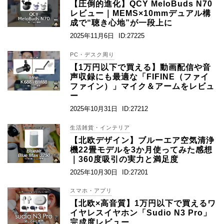
【圧倒的進化】QCY MeloBuds N70
レビュー｜MEMS×10mmデュアル構
成で“聴き心地”が一段上に
2025年11月6日
ID:27225
PC・デスク周り
【1万円以下で買える】動画配信や音
声収録にも最適な「FIFINE（ファイ
ファイン）」マイク＆アームをレビュ
ー
2025年10月31日
ID:27212
生活雑貨・インテリア
【北欧デザイン】ブルーエア空気清浄
機22畳モデルを3か月使ってみた感想
｜360度吸引の実力と満足度
2025年10月30日
ID:27201
スマホ・アプリ
【北欧×高音質】1万円以下で買えるワ
イヤレスイヤホン「Sudio N3 Pro」
完成度レビュー