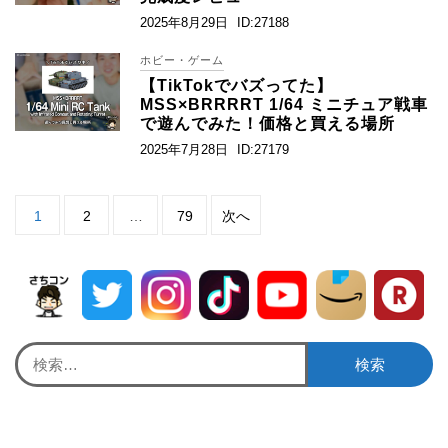
2025年8月29日
ID:27188
ホビー・ゲーム
【TikTokでバズってた】
MSS×BRRRRT 1/64 ミニチュア戦車
で遊んでみた！価格と買える場所
2025年7月28日
ID:27179
投
1
2
…
79
次へ
稿
の
ペ
ー
ジ
送
り
検
索: