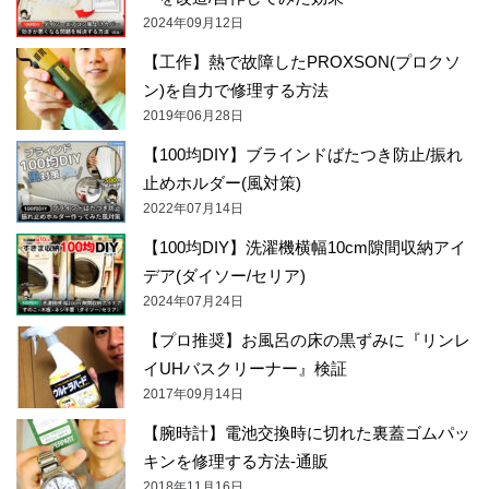
2024年09月12日
【工作】熱で故障したPROXSON(プロクソ
ン)を自力で修理する方法
2019年06月28日
【100均DIY】ブラインドばたつき防止/振れ
止めホルダー(風対策)
2022年07月14日
【100均DIY】洗濯機横幅10cm隙間収納アイ
デア(ダイソー/セリア)
2024年07月24日
【プロ推奨】お風呂の床の黒ずみに『リンレ
イUHバスクリーナー』検証
2017年09月14日
【腕時計】電池交換時に切れた裏蓋ゴムパッ
キンを修理する方法-通販
2018年11月16日