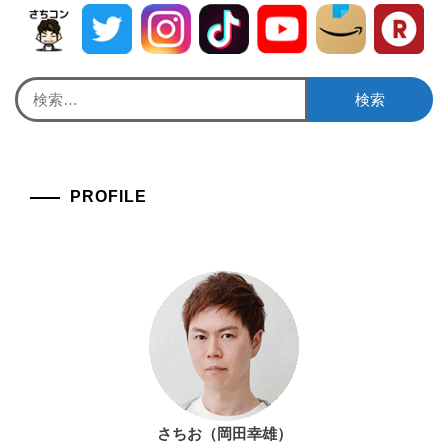
検
索:
PROFILE
さちお（岡田幸雄）