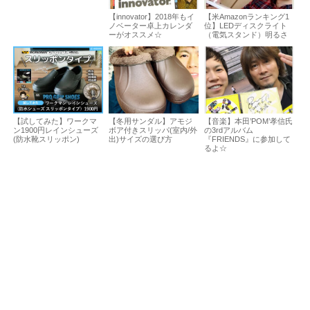
【innovator】2018年もイ
【米Amazonランキング1
ノベーター卓上カレンダ
位】LEDディスクライト
ーがオススメ☆
（電気スタンド）明るさ
【試してみた】ワークマ
【冬用サンダル】アモジ
【音楽】本田’POM’孝信氏
ン1900円レインシューズ
ボア付きスリッパ(室内/外
の3rdアルバム
(防水靴スリッポン)
出)サイズの選び方
『FRIENDS』に参加して
るよ☆