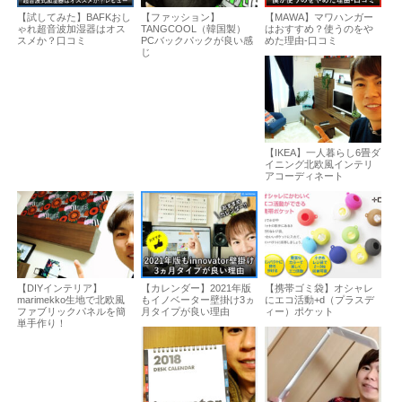
【試してみた】BAFKおし
【ファッション】
【MAWA】マワハンガー
ゃれ超音波加湿器はオス
TANGCOOL（韓国製）
はおすすめ？使うのをや
スメか？口コミ
PCバックパックが良い感
めた理由-口コミ
じ
【IKEA】一人暮らし6畳ダ
イニング北欧風インテリ
アコーディネート
【DIYインテリア】
【カレンダー】2021年版
【携帯ゴミ袋】オシャレ
marimekko生地で北欧風
もイノベーター壁掛け3ヵ
にエコ活動+d（プラスデ
ファブリックパネルを簡
月タイプが良い理由
ィー）ポケット
単手作り！