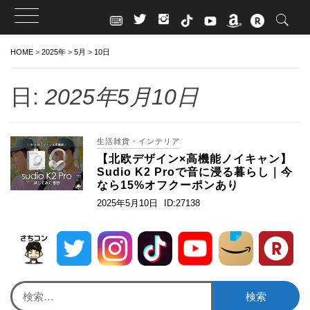
Skip
HOME
>
2025年
>
5月
>
10日
to
content
日:
2025年5月10日
生活雑貨・インテリア
【北欧デザイン×高機能ノイキャン】
Sudio K2 Proで音に浸る暮らし｜今
なら15%オフクーポンあり
2025年5月10日
ID:27138
検
索: