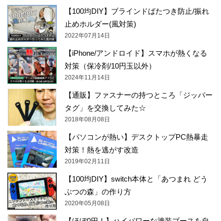
【100均DIY】ブラインドばたつき防止/振れ
止めホルダー(風対策)
2022年07月14日
【iPhone/アンドロイド】スマホが熱くなる
対策（保冷剤/10円玉以外）
2024年11月14日
【通販】ファスナーの持つところ「ジッパー
タグ」を交換してみた☆
2018年08月08日
【パソコンが熱い】デスクトップPC熱暴走
対策！熱を逃がす改造
2019年02月11日
【100均DIY】switch本体と「あつまれ どう
ぶつの森」の作り方
2020年05月08日
【ほぼ0円！】ハイパワーな塗装ブースを自