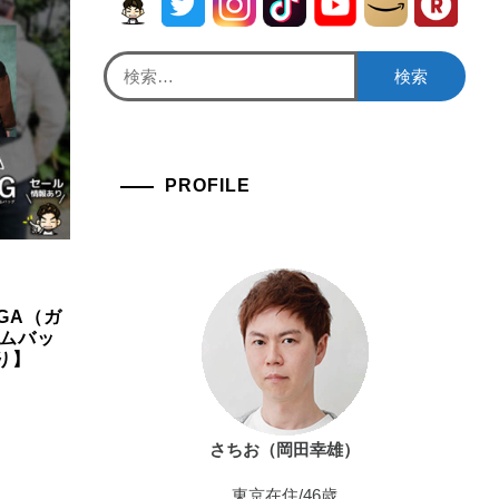
検
索:
PROFILE
GA（ガ
バムバッ
り】
さちお（岡田幸雄）
東京在住/46歳