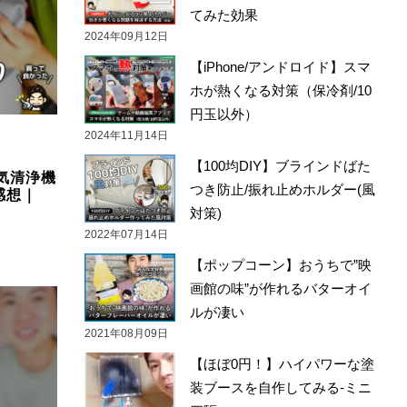
てみた効果
2024年09月12日
【iPhone/アンドロイド】スマ
ホが熱くなる対策（保冷剤/10
円玉以外）
2024年11月14日
【100均DIY】ブラインドばた
気清浄機
つき防止/振れ止めホルダー(風
感想｜
対策)
2022年07月14日
【ポップコーン】おうちで”映
画館の味”が作れるバターオイ
ルが凄い
2021年08月09日
【ほぼ0円！】ハイパワーな塗
装ブースを自作してみる-ミニ