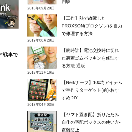
四駆
2016年09月20日
【工作】熱で故障した
PROXSON(プロクソン)を自力
で修理する方法
2019年06月28日
【腕時計】電池交換時に切れ
ュア戦車で
た裏蓋ゴムパッキンを修理す
る方法-通販
2018年11月16日
【Nerf/ナーフ】100均アイテム
で手作りターゲット(的)-おす
すめDIY
2018年04月03日
【ヤマト置き配】折りたたみ
自作の宅配ボックスの使い方-
盗難防止