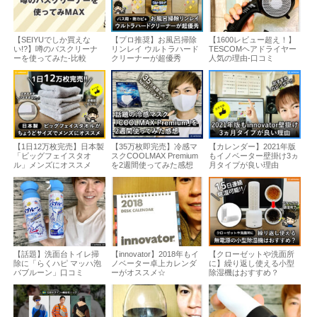
【SEIYUでしか買えな
【プロ推奨】お風呂掃除
【1600レビュー超え！】
い!?】噂のバスクリーナ
リンレイ ウルトラハード
TESCOMヘアドライヤー
ーを使ってみた-比較
クリーナーが超優秀
人気の理由-口コミ
【1日12万枚完売】日本製
【35万枚即完売】冷感マ
【カレンダー】2021年版
「ビッグフェイスタオ
スクCOOLMAX Premium
もイノベーター壁掛け3ヵ
ル」メンズにオススメ
を2週間使ってみた感想
月タイプが良い理由
【話題】洗面台トイレ掃
【innovator】2018年もイ
【クローゼットや洗面所
除に「らくハピ マッハ泡
ノベーター卓上カレンダ
に】繰り返し使える小型
バブルーン」口コミ
ーがオススメ☆
除湿機はおすすめ？