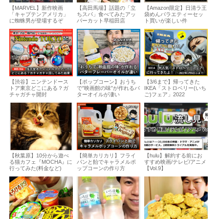
【MARVEL】新作映画
【高田馬場】話題の「立
【Amazon限定】日清ラ王
「キャプテンアメリカ」
ちスパ」食べてみたアッ
袋めんバラエティーセッ
に蜘蛛男が登場するぞ
パーカット早稲田店
ト買いが楽しい件
【渋谷】ニンテンドース
【ポップコーン】おうち
【3/6まで】帰ってきた
トア東京どこにある？ガ
で”映画館の味”が作れるバ
IKEA「ストロベリー(いち
チャガチャ開封
ターオイルが凄い
ご)フェア」2022
【秋葉原】10分から遊べ
【簡単カリカリ】フライ
【hulu】解約する前にお
る猫カフェ『MOCHA』に
パンと飴でキャラメルポ
すすめ映画/テレビ/アニメ
行ってみた(料金など)
ップコーンの作り方
【Vol.9】