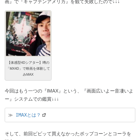
画』で『キャプテンアメリカ』を観て失敗したので↓↓↓
【体感型4Dシアター】噂の
「MX4D」で映画を体験して
みMAX
今回はもう一つの『IMAX』という、『画面広いよー音凄いよ
ー』システムでの鑑賞↓↓↓
≫ 
IMAXとは？
そして、前回ビビッて買えなかったポップコーンとコーラを