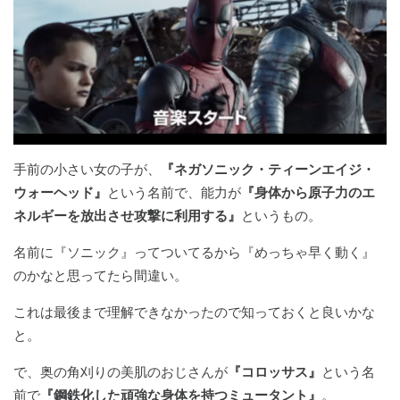
手前の小さい女の子が、
『ネガソニック・ティーンエイジ・
ウォーヘッド』
という名前で、能力が
『身体から原子力のエ
ネルギーを放出させ攻撃に利用する』
というもの。
名前に『ソニック』ってついてるから『めっちゃ早く動く』
のかなと思ってたら間違い。
これは最後まで理解できなかったので知っておくと良いかな
と。
で、奥の角刈りの美肌のおじさんが
『コロッサス』
という名
前で
『鋼鉄化した頑強な身体を持つミュータント』
。