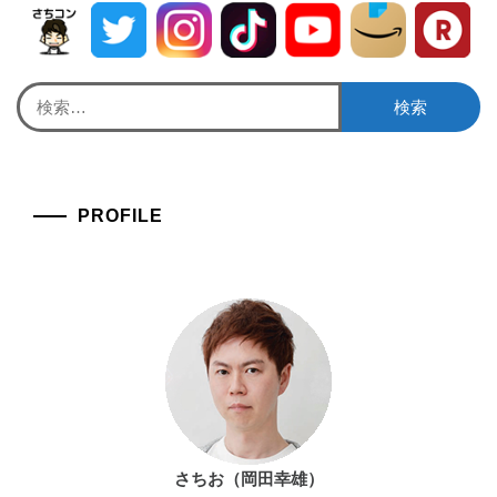
検
索:
PROFILE
さちお（岡田幸雄）