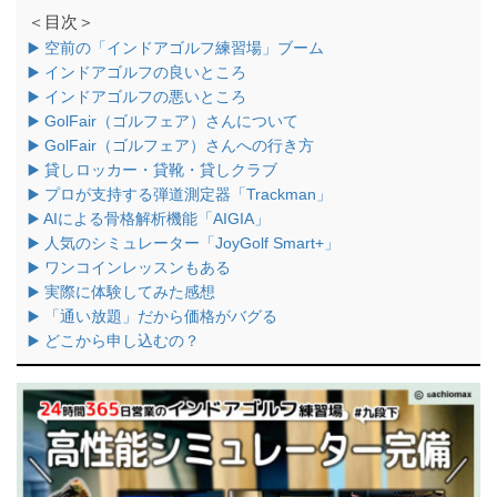
＜目次＞
▶️ 空前の「インドアゴルフ練習場」ブーム
▶️ インドアゴルフの良いところ
▶️ インドアゴルフの悪いところ
▶️ GolFair（ゴルフェア）さんについて
▶️ GolFair（ゴルフェア）さんへの行き方
▶️ 貸しロッカー・貸靴・貸しクラブ
▶️ プロが支持する弾道測定器「Trackman」
▶️ AIによる⾻格解析機能「AIGIA」
▶️ 人気のシミュレーター「JoyGolf Smart+」
▶️ ワンコインレッスンもある
▶️ 実際に体験してみた感想
▶️ 「通い放題」だから価格がバグる
▶️ どこから申し込むの？