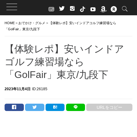
Skip
HOME
>
おでかけ・グルメ
>
【体験レポ】安いインドアゴルフ練習場なら
to
「GolFair」東京/九段下
content
【体験レポ】安いインドア
ゴルフ練習場なら
「GolFair」東京/九段下
2023年11月4日
ID:26185
URLをコピー