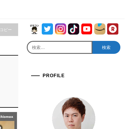
をコピー
検
索:
PROFILE