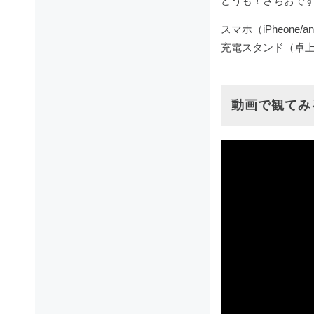
どうも！さちおで
スマホ（iPheon
充電スタンド（卓
動画で観てみ