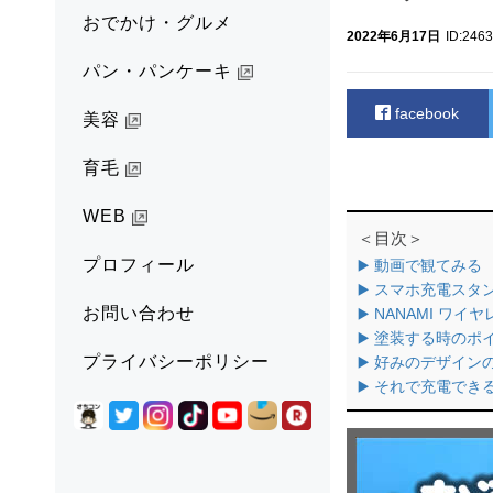
おでかけ・グルメ
2022年6月17日
ID:246
パン・パンケーキ
facebook
美容
育毛
WEB
＜目次＞
プロフィール
▶️ 動画で観てみる
▶️ スマホ充電ス
お問い合わせ
▶️ NANAMI ワ
▶️ 塗装する時のポ
プライバシーポリシー
▶️ 好みのデザイ
▶️ それで充電でき