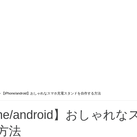
>
【iPhone/android】おしゃれなスマホ充電スタンドを自作する方法
one/android】おし
方法