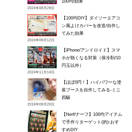
100均/効果
2024年08月29日
【100均DIY】ダイソーエアコ
ン風よけカバーを改造/自作し
てみた効果
2024年09月12日
【iPhone/アンドロイド】スマ
ホが熱くなる対策（保冷剤/10
円玉以外）
2024年11月14日
【ほぼ0円！】ハイパワーな塗
装ブースを自作してみる-ミニ
四駆
2016年09月20日
【Nerf/ナーフ】100均アイテム
で手作りターゲット(的)-おす
すめDIY