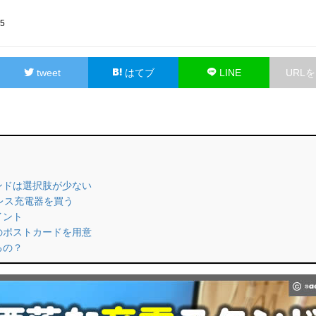
35
tweet
はてブ
LINE
URL
タンドは選択肢が少ない
イヤレス充電器を買う
イント
ンのポストカードを用意
るの？