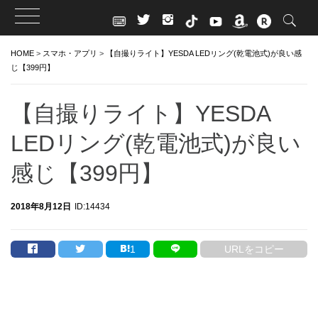
Skip
HOME
>
スマホ・アプリ
>
【自撮りライト】YESDA LEDリング(乾電池式)が良い感
to
じ【399円】
content
【自撮りライト】YESDA
LEDリング(乾電池式)が良い
感じ【399円】
2018年8月12日
ID:14434
1
URLをコピー