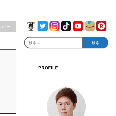
をコピー
検
索:
PROFILE