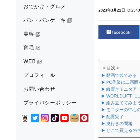
おでかけ・グルメ
2023年3月21日
ID:254
パン・パンケーキ
facebook
美容
育毛
WEB
＜目次＞
プロフィール
▶️ 動画で観てみる
▶️ PC作業は二画
お問い合わせ
▶️ 縦置きモニタ
▶️ WORLDLIFT
プライバシーポリシー
▶️ 組み立ててみよ
▶️ モニターの中
▶️ 配置完了
▶️ 奥行きの問題
▶️ どこで買えるの