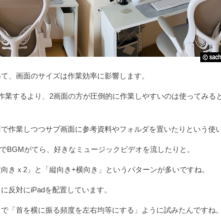
いて、画面のサイズは作業効率に影響します。
作業するより、2画面の方が圧倒的に作業しやすいのは使ってみる
面で作業しつつサブ画面に参考資料やフォルダを置いたりという使
ubeでBGMがてら、好きなミュージックビデオを流したりと。
向きｘ2」と「縦向き+横向き」というパターンが多いですね。
に反対にiPadを配置しています。
とで「首を横に振る頻度を左右均等にする」ように試みたんですね