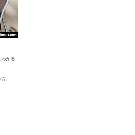
とわかる
い方。
。