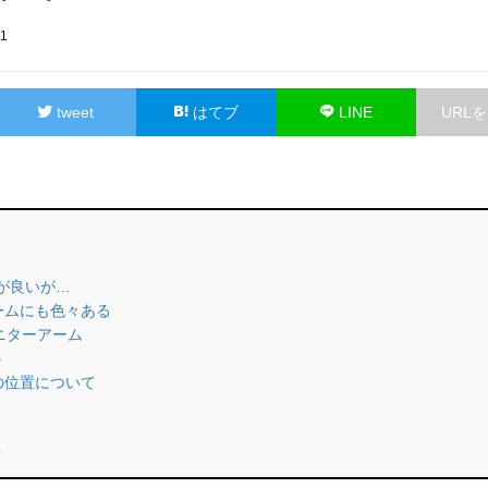
31
tweet
はてブ
LINE
URL
面が良いが…
アームにも色々ある
 モニターアーム
う
心の位置について
？