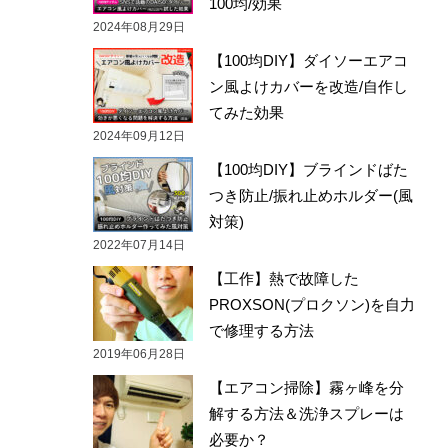
100均/効果
2024年08月29日
【100均DIY】ダイソーエアコ
ン風よけカバーを改造/自作し
てみた効果
2024年09月12日
【100均DIY】ブラインドばた
つき防止/振れ止めホルダー(風
対策)
2022年07月14日
【工作】熱で故障した
PROXSON(プロクソン)を自力
で修理する方法
2019年06月28日
【エアコン掃除】霧ヶ峰を分
解する方法＆洗浄スプレーは
必要か？