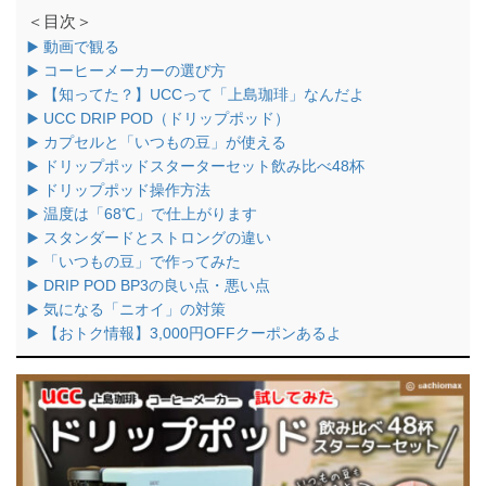
＜目次＞
▶️ 動画で観る
▶️ コーヒーメーカーの選び方
▶️ 【知ってた？】UCCって「上島珈琲」なんだよ
▶️ UCC DRIP POD（ドリップポッド）
▶️ カプセルと「いつもの豆」が使える
▶️ ドリップポッドスターターセット飲み比べ48杯
▶️ ドリップポッド操作方法
▶️ 温度は「68℃」で仕上がります
▶️ スタンダードとストロングの違い
▶️ 「いつもの豆」で作ってみた
▶️ DRIP POD BP3の良い点・悪い点
▶️ 気になる「ニオイ」の対策
▶️ 【おトク情報】3,000円OFFクーポンあるよ