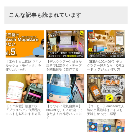
こんな記事も読まれています
【工作】ミニ四駆で「ブ
【デスクツアー】好きな
【IKEA+100均DIY】デス
ルッシュ・モペッタ」を
場所でLEDライトテープ
クツアー好きなら「QRコ
作りたい vol.5
を間接照明に自作する
ード オブジェ」作り方
【ミニ四駆】強度パテ
【カワイイ電気自動車】
【コーヒー】amazonで人
「プラリペア」代用品で
rimOnO(リモノ)に会って
気の土居珈琲はアイスも
コストを1/21にする方法
きたよ！吉祥寺パルコに
美味しかった！感想
て