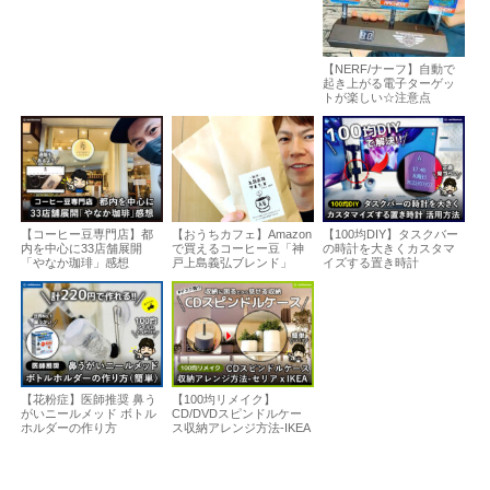
【NERF/ナーフ】自動で
起き上がる電子ターゲッ
トが楽しい☆注意点
【コーヒー豆専門店】都
【おうちカフェ】Amazon
【100均DIY】タスクバー
内を中心に33店舗展開
で買えるコーヒー豆「神
の時計を大きくカスタマ
「やなか珈琲」感想
戸上島義弘ブレンド」
イズする置き時計
【花粉症】医師推奨 鼻う
【100均リメイク】
がいニールメッド ボトル
CD/DVDスピンドルケー
ホルダーの作り方
ス収納アレンジ方法-IKEA