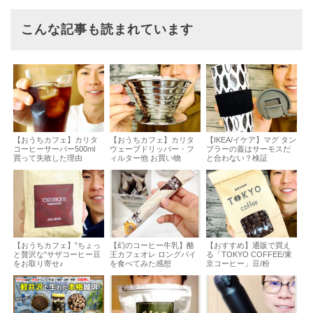
こんな記事も読まれています
【おうちカフェ】カリタ
【おうちカフェ】カリタ
【IKEA/イケア】マグ タン
コーヒーサーバー500ml
ウェーブドリッパー・フ
ブラーの蓋はサーモスだ
買って失敗した理由
ィルター他 お買い物
と合わない？検証
【おうちカフェ】”ちょっ
【幻のコーヒー牛乳】酪
【おすすめ】通販で買え
と贅沢な”サザコーヒー豆
王カフェオレ ロングパイ
る「TOKYO COFFEE/東
をお取り寄せ♪
を食べてみた感想
京コーヒー」豆/粉