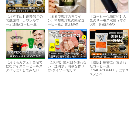
【おすすめ】創業48年の
【まるで珈琲の赤ワイ
【コーヒー代節約術】人
老舗珈琲「カワンルマ
ン】椿屋珈琲店の限定コ
気のサーモス水筒（マグ
ー」通販/コーヒー豆
ーヒー豆が買えMAX
500）を選びMAX
【おうちカフェ】自宅で
【100均】製氷皿を使わな
【通販】緻密に計算され
飲むアイスコーヒーをス
い「透明氷」簡単な作り
たコーヒー豆
タバっぽくしてみたい
方-ダイソー/セリア
「SADACOFFEE」はオス
スメか？