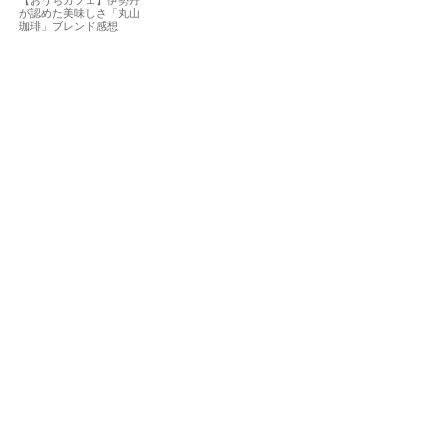
【おうちカフェ】伊勢丹
が認めた美味しさ「丸山
珈琲」ブレンド感想