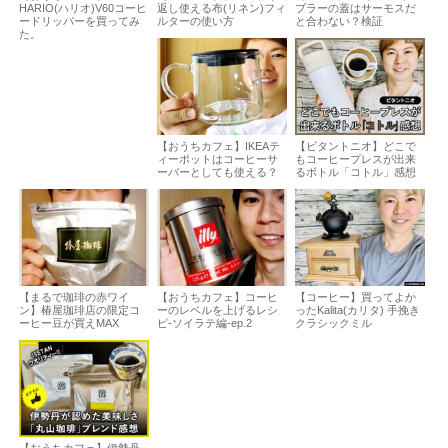
HARIO(ハリオ)V60コーヒ
返し使える布(リネン)フィ
ブラーの蓋はサーモスだ
ードリッパーを買ってみ
ルターの使い方
と合わない？検証
た。
【おうちカフェ】IKEAテ
【ビタントニオ】どこで
ィーポットはコーヒーサ
もコーヒープレスが出来
ーバーとしても使える？
るボトル「コトル」感想
【まるで珈琲の赤ワイ
【おうちカフェ】コーヒ
【コーヒー】買ってよか
ン】椿屋珈琲店の限定コ
ーのレベルを上げるレシ
ったKalita(カリタ) 手挽き
ーヒー豆が買えMAX
ピ-ソイラテ編-ep.2
クラシックミル