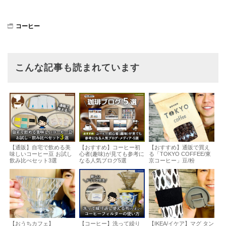
コーヒー
こんな記事も読まれています
【通販】自宅で飲める美
【おすすめ】コーヒー初
【おすすめ】通販で買え
味しいコーヒー豆 お試し
心者(趣味)が見ても参考に
る「TOKYO COFFEE/東
飲み比べセット3選
なる人気ブログ5選
京コーヒー」豆/粉
【おうちカフェ】
【コーヒー】洗って繰り
【IKEA/イケア】マグ タン