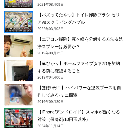
2021年08月09日
【バズってたやつ】トイレ掃除ブラシ セリ
アvsスクラビングバブル
2022年03月02日
【エアコン掃除】霧ヶ峰を分解する方法＆洗
浄スプレーは必要か？
2019年08月15日
【auひかり】ホームファイブ(5ギガ)を契約
する前に確認すること
2019年04月06日
【ほぼ0円！】ハイパワーな塗装ブースを自
作してみる-ミニ四駆
2016年09月20日
【iPhone/アンドロイド】スマホが熱くなる
対策（保冷剤/10円玉以外）
2024年11月14日