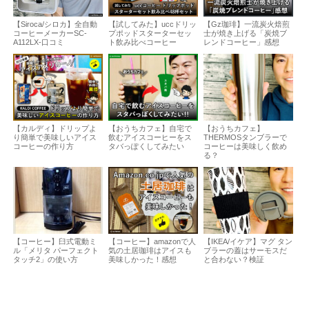
【Siroca/シロカ】全自動
【試してみた】uccドリッ
【Gz珈琲】一流炭火焙煎
コーヒーメーカーSC-
プポッドスターターセッ
士が焼き上げる「炭焼ブ
A112LX-口コミ
ト飲み比べコーヒー
レンドコーヒー」感想
【カルディ】ドリップよ
【おうちカフェ】自宅で
【おうちカフェ】
り簡単で美味しいアイス
飲むアイスコーヒーをス
THERMOSタンブラーで
コーヒーの作り方
タバっぽくしてみたい
コーヒーは美味しく飲め
る？
【コーヒー】臼式電動ミ
【コーヒー】amazonで人
【IKEA/イケア】マグ タン
ル「メリタ パーフェクト
気の土居珈琲はアイスも
ブラーの蓋はサーモスだ
タッチ2」の使い方
美味しかった！感想
と合わない？検証