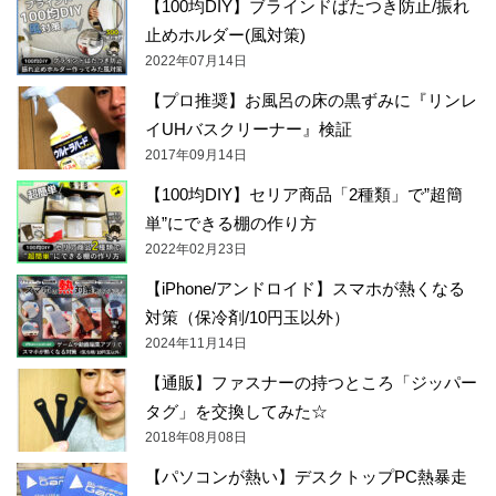
【100均DIY】ブラインドばたつき防止/振れ
止めホルダー(風対策)
2022年07月14日
【プロ推奨】お風呂の床の黒ずみに『リンレ
イUHバスクリーナー』検証
2017年09月14日
【100均DIY】セリア商品「2種類」で”超簡
単”にできる棚の作り方
2022年02月23日
【iPhone/アンドロイド】スマホが熱くなる
対策（保冷剤/10円玉以外）
2024年11月14日
【通販】ファスナーの持つところ「ジッパー
タグ」を交換してみた☆
2018年08月08日
【パソコンが熱い】デスクトップPC熱暴走