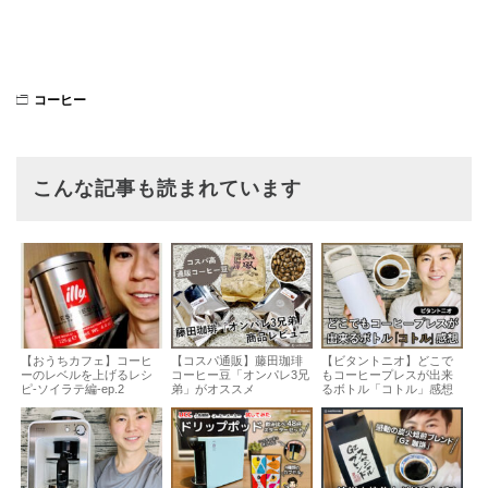
コーヒー
こんな記事も読まれています
【おうちカフェ】コーヒ
【コスパ通販】藤田珈琲
【ビタントニオ】どこで
ーのレベルを上げるレシ
コーヒー豆「オンパレ3兄
もコーヒープレスが出来
ピ-ソイラテ編-ep.2
弟」がオススメ
るボトル「コトル」感想