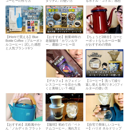
コーヒーの作り方
タッチ2」の使い方
るボトル「コトル」感想
【iHerbで買える】Blue
【おすすめ】創業48年の
【ちょうど2杯分】コーヒ
Bottle Coffee（ブルーボト
老舗珈琲「カワンルマ
ーポットならホーロー製
ルコーヒー）試した感想
ー」通販/コーヒー豆
がおすすめの理由
と人気ブランド6つ
【デカフェ】カフェイン
【コーヒー】洗って繰り
レスコーヒーを豆から挽
返し使える布(リネン)フィ
くと美味しい？-検証
ルターの使い方
【おすすめ】北欧風やか
【珈琲】初めての「ベト
【自宅で美味しいコーヒ
ん「ノルディカ フラット
ナムコーヒー」淹れ方と
ー】ハリオ ネルドリップ