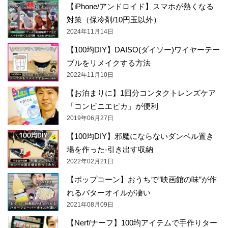
【iPhone/アンドロイド】スマホが熱くなる
対策（保冷剤/10円玉以外）
2024年11月14日
【100均DIY】DAISO(ダイソー)ワイヤーテー
ブルをリメイクする方法
2022年11月10日
【お泊まりに】1回分コンタクトレンズケア
「コンビニエピカ」が便利
2019年06月27日
【100均DIY】邪魔にならないダンベル置き
場を作った-引き出す収納
2022年02月21日
【ポップコーン】おうちで”映画館の味”が作
れるバターオイルが凄い
2021年08月09日
【Nerf/ナーフ】100均アイテムで手作りター