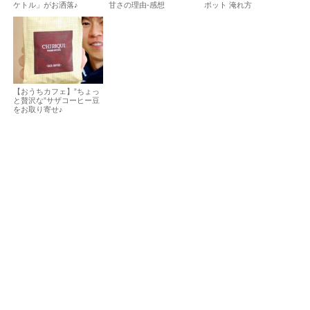
ケトル」がお洒落♪
甘さの理由-感想
ポット 淹れ方
【おうちカフェ】”ちょっ
と贅沢な”サザコーヒー豆
をお取り寄せ♪