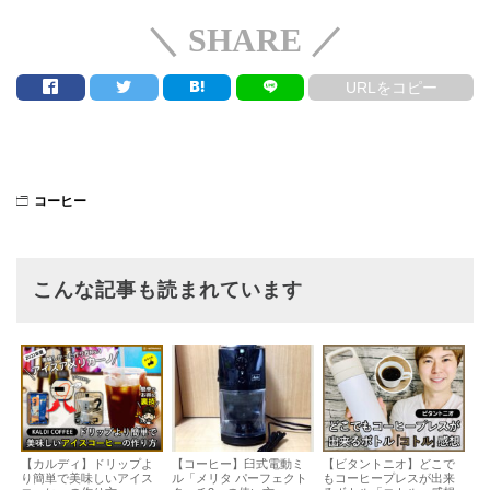
＼ SHARE ／
URLをコピー
コーヒー
こんな記事も読まれています
【カルディ】ドリップよ
【コーヒー】臼式電動ミ
【ビタントニオ】どこで
り簡単で美味しいアイス
ル「メリタ パーフェクト
もコーヒープレスが出来