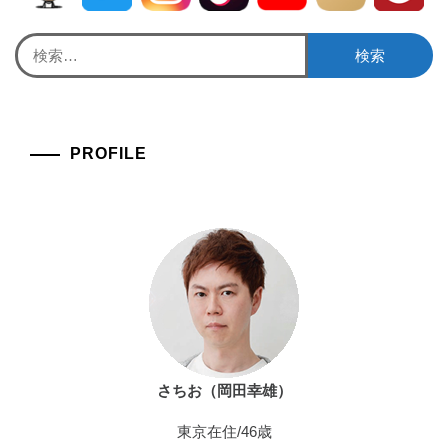
検
索:
PROFILE
さちお（岡田幸雄）
東京在住/46歳