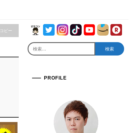
をコピー
検
索:
PROFILE