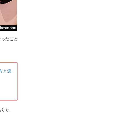
なったこと
方と選
貼りた