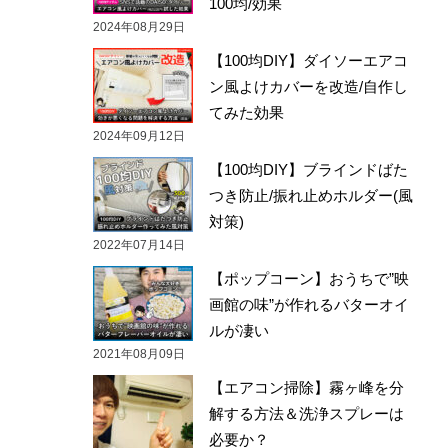
100均/効果
2024年08月29日
【100均DIY】ダイソーエアコ
ン風よけカバーを改造/自作し
てみた効果
2024年09月12日
【100均DIY】ブラインドばた
つき防止/振れ止めホルダー(風
対策)
2022年07月14日
【ポップコーン】おうちで”映
画館の味”が作れるバターオイ
ルが凄い
2021年08月09日
【エアコン掃除】霧ヶ峰を分
解する方法＆洗浄スプレーは
必要か？