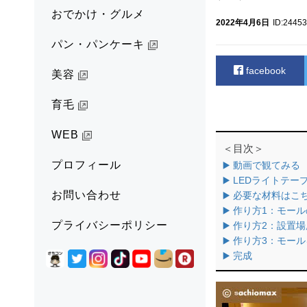
おでかけ・グルメ
2022年4月6日
ID:24453
パン・パンケーキ
facebook
美容
育毛
WEB
＜目次＞
プロフィール
▶️ 動画で観てみる
▶️ LEDライトテー
お問い合わせ
▶️ 必要な材料はこ
▶️ 作り方1：モー
プライバシーポリシー
▶️ 作り方2：設置
▶️ 作り方3：モー
▶️ 完成