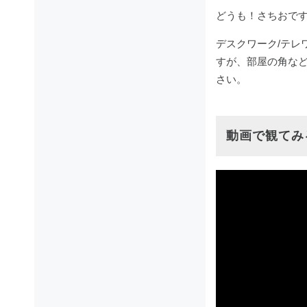
どうも！さちおで
デスクワーク/テレ
すが、部屋の角な
さい。
動画で観てみ