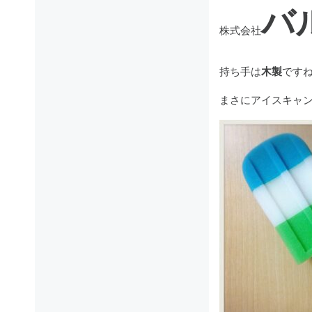
バ
株式会社
持ち手は
木製
です
まさにアイスキャン