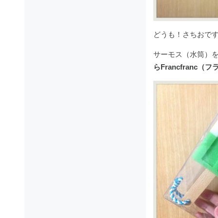
どうも！さちおで
サーモス（水筒）
らFrancfranc