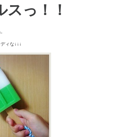
ルスっ！！
ね。
ディな↓↓↓