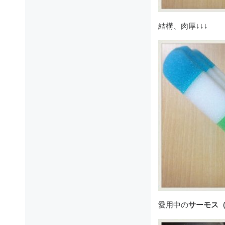
結構、肉厚↓↓↓
愛用中の
サーモス（5