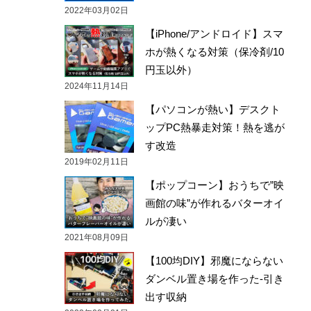
2022年03月02日
【iPhone/アンドロイド】スマ
ホが熱くなる対策（保冷剤/10
円玉以外）
2024年11月14日
【パソコンが熱い】デスクト
ップPC熱暴走対策！熱を逃が
す改造
2019年02月11日
【ポップコーン】おうちで”映
画館の味”が作れるバターオイ
ルが凄い
2021年08月09日
【100均DIY】邪魔にならない
ダンベル置き場を作った-引き
出す収納