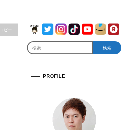
をコピー
検
索:
PROFILE