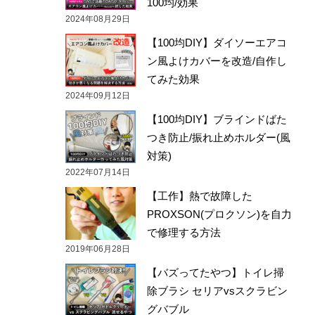
100均/効果
2024年08月29日
【100均DIY】ダイソーエアコ
ン風よけカバーを改造/自作し
てみた効果
2024年09月12日
【100均DIY】ブラインドばた
つき防止/振れ止めホルダー(風
対策)
2022年07月14日
【工作】熱で故障した
PROXSON(プロクソン)を自力
で修理する方法
2019年06月28日
【バズってたやつ】トイレ掃
除ブラシ セリアvsスクラビン
グバブル