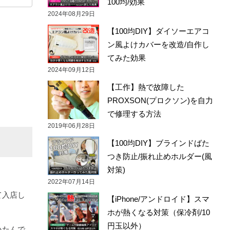
100均/効果
2024年08月29日
【100均DIY】ダイソーエアコ
ン風よけカバーを改造/自作し
てみた効果
2024年09月12日
【工作】熱で故障した
PROXSON(プロクソン)を自力
で修理する方法
2019年06月28日
【100均DIY】ブラインドばた
つき防止/振れ止めホルダー(風
対策)
2022年07月14日
て入店し
【iPhone/アンドロイド】スマ
ホが熱くなる対策（保冷剤/10
円玉以外）
いたんで