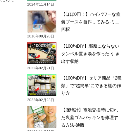
2024年11月14日
【ほぼ0円！】ハイパワーな塗
装ブースを自作してみる-ミニ
四駆
2016年09月20日
【100均DIY】邪魔にならない
ダンベル置き場を作った-引き
出す収納
2022年02月21日
【100均DIY】セリア商品「2種
類」で”超簡単”にできる棚の作
り方
2022年02月23日
【腕時計】電池交換時に切れ
た裏蓋ゴムパッキンを修理す
る方法-通販