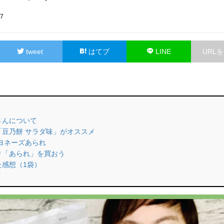
57
tweet
はてブ
LINE
URL
吉さんについて
ら「豆乃餅 サラダ味」がオススメ
マヨネーズあられ
より「あられ」を買おう
た感想（1袋）
？