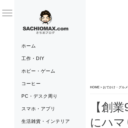
Skip
to
content
SACHIOMAX.COM
さちおブログ
Primary
ホーム
Menu
工作・DIY
ホビー・ゲーム
コーヒー
HOME
>
おでかけ・グルメ
PC・デスク周り
【創業
スマホ・アプリ
にハマ
生活雑貨・インテリア