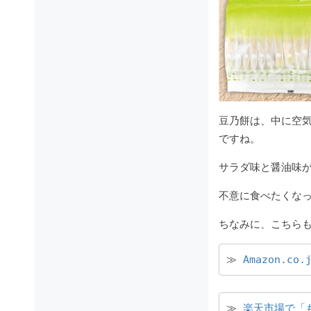
豆乃餅は、中に空
ですね。
サラダ味と醤油味
不意に食べたくな
ちなみに、こちらも含
≫ 
Amazon.c
≫ 
楽天市場で「