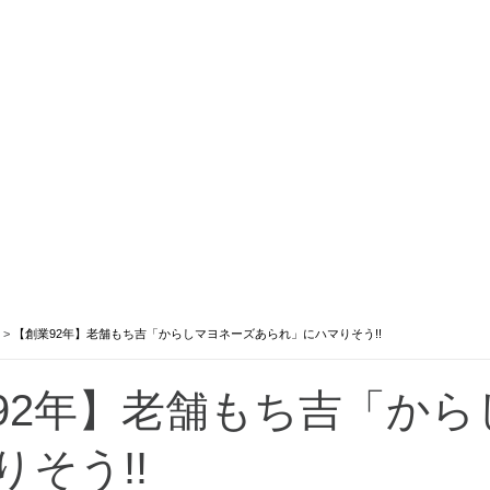
>
【創業92年】老舗もち吉「からしマヨネーズあられ」にハマりそう!!
92年】老舗もち吉「か
りそう!!