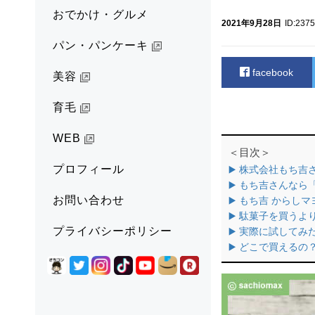
おでかけ・グルメ
2021年9月28日
ID:237
パン・パンケーキ
facebook
美容
育毛
WEB
＜目次＞
プロフィール
▶️ 株式会社もち
▶️ もち吉さんな
お問い合わせ
▶️ もち吉 からし
▶️ 駄菓子を買う
プライバシーポリシー
▶️ 実際に試してみ
▶️ どこで買えるの