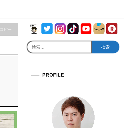
をコピー
検
索:
PROFILE