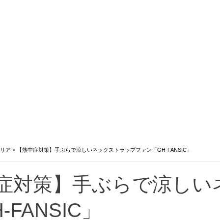
リア
>
【熱中症対策】手ぶらで涼しいネックストラップファン「GH-FANSIC」
症対策】手ぶらで涼しい
-FANSIC」