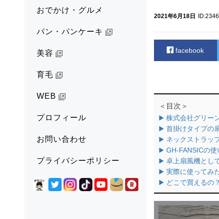
おでかけ・グルメ
2021年6月18日
ID:234
パン・パンケーキ
facebook
美容
育毛
WEB
＜目次＞
プロフィール
▶️ 株式会社グリ
▶️ 首掛けタイプ
お問い合わせ
▶️ ネックストラップ
▶️ GH-FANSICの
プライバシーポリシー
▶️ 卓上扇風機と
▶️ 実際に使ってみ
▶️ どこで買えるの