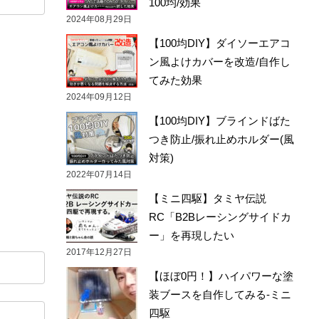
100均/効果
2024年08月29日
【100均DIY】ダイソーエアコ
ン風よけカバーを改造/自作し
てみた効果
2024年09月12日
【100均DIY】ブラインドばた
つき防止/振れ止めホルダー(風
対策)
2022年07月14日
【ミニ四駆】タミヤ伝説
RC「B2Bレーシングサイドカ
ー」を再現したい
2017年12月27日
【ほぼ0円！】ハイパワーな塗
装ブースを自作してみる-ミニ
四駆