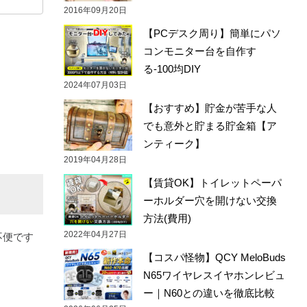
2016年09月20日
【PCデスク周り】簡単にパソ
コンモニター台を自作す
る-100均DIY
2024年07月03日
【おすすめ】貯金が苦手な人
でも意外と貯まる貯金箱【ア
ンティーク】
2019年04月28日
【賃貸OK】トイレットペーパ
ーホルダー穴を開けない交換
方法(費用)
2022年04月27日
不便です
【コスパ怪物】QCY MeloBuds
N65ワイヤレスイヤホンレビュ
ー｜N60との違いを徹底比較