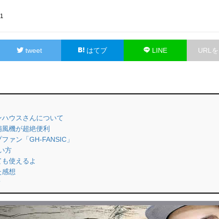
61
tweet
はてブ
LINE
URL
ーンハウスさんについて
の扇風機が超絶便利
ファン「GH-FANSIC」
使い方
しても使えるよ
た感想
？