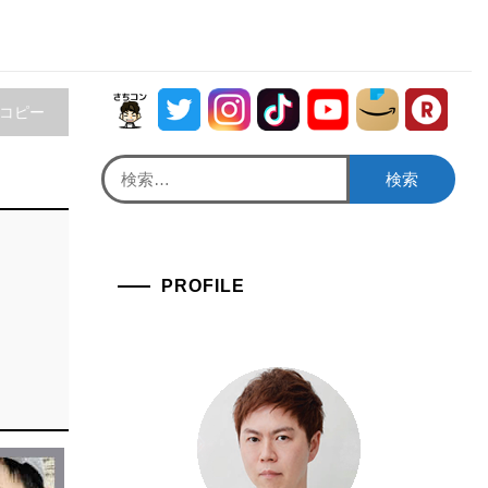
をコピー
検
索:
PROFILE