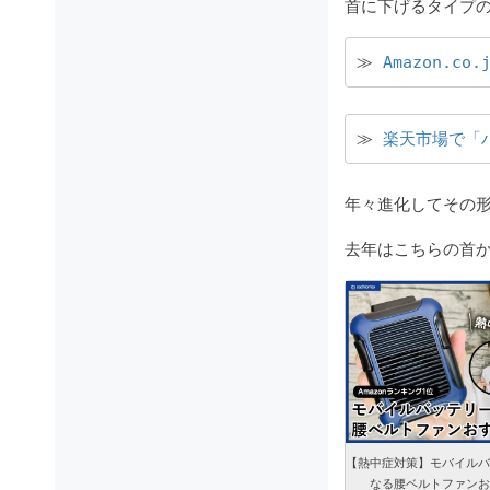
首に下げるタイプの
≫ 
Amazon.c
≫ 
楽天市場で「
年々進化してその
去年はこちらの首か
【熱中症対策】モバイルバ
なる腰ベルトファンお