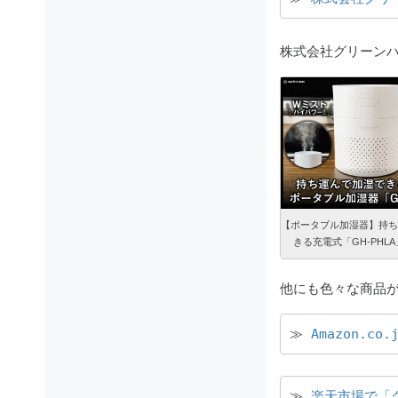
株式会社グリーンハ
【ポータブル加湿器】持ち
きる充電式「GH-PHL
他にも色々な商品が
≫ 
Amazon.c
≫ 
楽天市場で「