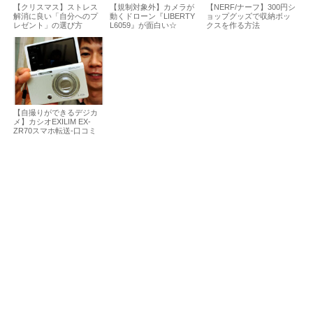
【クリスマス】ストレス
【規制対象外】カメラが
【NERF/ナーフ】300円シ
解消に良い「自分へのプ
動くドローン『LIBERTY
ョップグッズで収納ボッ
レゼント」の選び方
L6059』が面白い☆
クスを作る方法
【自撮りができるデジカ
メ】カシオEXILIM EX-
ZR70スマホ転送-口コミ