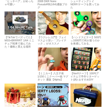
「ヒッチベア」がめっち
2008 DKR Noire
シューティングトイ
ゃ可愛い
PseudoRB(1/64)通販ブロ
NERF/ナーフを買ってみ
グ
た
【TikTokでバズってた】
【ウクレレ入門】フェイ
【ハンドスピナー】500円
MSS×BRRRRT 1/64 ミニ
マスより安い「プレイテ
→1000円で何が違うのか
チュア戦車で遊んでみ
ック 」がオススメ
を体感してみる。
た！価格と買える場所
【ミニカー】八王子発
【Nerf/ナーフ】100均ア
1/150ミニクーパー他 マグ
イテムで手作りターゲッ
ネット 通販【Alpha】
ト(的)-おすすめDIY