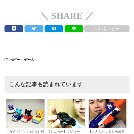
＼ SHARE ／
URLをコピー
ホビー・ゲーム
こんな記事も読まれています
【ガチャ】”いいね”探し熊
【ミニカー】プジョー
【大人もハマる】米国発