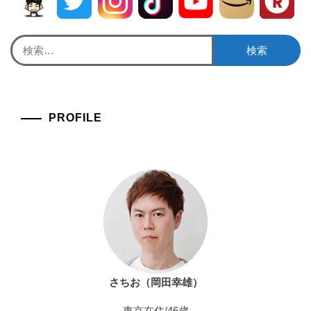
検
索:
PROFILE
さちお（岡田幸雄）
東京在住/46歳