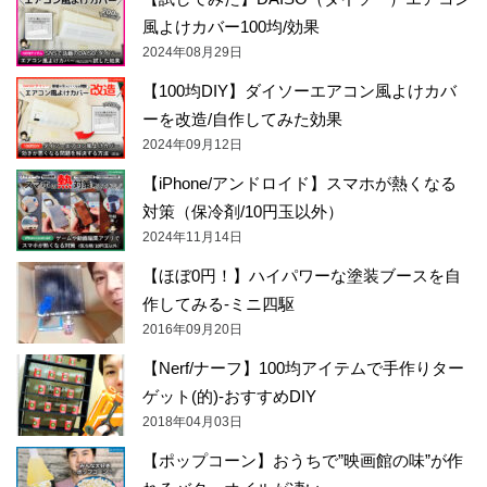
風よけカバー100均/効果
2024年08月29日
【100均DIY】ダイソーエアコン風よけカバ
ーを改造/自作してみた効果
2024年09月12日
【iPhone/アンドロイド】スマホが熱くなる
対策（保冷剤/10円玉以外）
2024年11月14日
【ほぼ0円！】ハイパワーな塗装ブースを自
作してみる-ミニ四駆
2016年09月20日
【Nerf/ナーフ】100均アイテムで手作りター
ゲット(的)-おすすめDIY
2018年04月03日
【ポップコーン】おうちで”映画館の味”が作