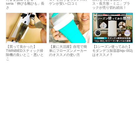
seria「伸びる靴ひも」長
ゲンが安い-口コミ
ス・長方形・ミニ」ブラ
さ
ックが売り切れ続出！
【買って良かった】
【夏に大活躍】自宅で簡
【1シーズン使ってみた】
TWINBIEDスティック掃
単にフローズンメーカー
モダンデコ加湿器htjs-002j
除機の良いとこ・悪いと
のオススメの使い方
はオススメ？
こ