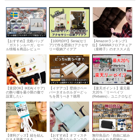
【おすすめ】北欧バッグ
【100均DIY】Seria(セリ
【Amazonランキング1
「ガストンルーガ」セー
ア)で作る壁掛けアクセサ
位】SANWAフロアチェア
ル情報＆商品レビュー
リー収納アイデア
（座椅子）のオススメ点
【賃貸OK】IKEA(イケア)
【イデアコ】壁掛けペー
【楽天ポイント】還元最
の飾り棚を最小限の傷で
パータオルホルダーどっ
大20％「リーベイツ
設置したい
ちを買うべき？徳用
(Rebates)」ユニクロなど
【便利グッズ】紐を結ん
【おすすめ】オフィスチ
無印良品の「自由に組み
だまま脱着できる
ェアを買うならタンスの
合わせられる収納ケー