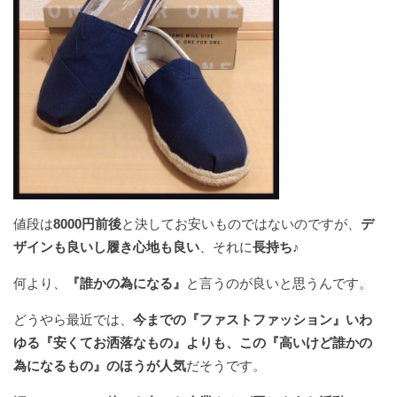
値段は
8000円前後
と決してお安いものではないのですが、
デ
ザインも良いし履き心地も良い
、それに
長持ち♪
何より、
『誰かの為になる』
と言うのが良いと思うんです。
どうやら最近では、
今までの『ファストファッション』いわ
ゆる『安くてお洒落なもの』よりも、この『高いけど誰かの
為になるもの』のほうが人気
だそうです。