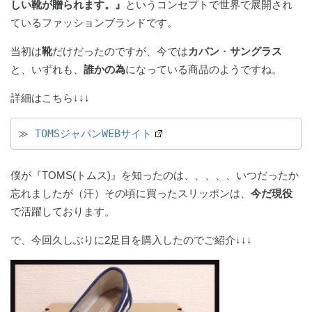
しい靴が贈られます。』
というコンセプトで世界で展開され
ているファッションブランドです。
当初は
靴
だけだったのですが、今では
カバン
・
サングラス
と、いずれも、
誰かの為
になっている商品のようですね。
詳細はこちら↓↓↓
≫ 
TOMSジャパンWEBサイト
僕が『TOMS(トムス)』を知ったのは、、、、、いつだったか
忘れましたが（汗）その頃に買ったスリッポンは、
今だ現役
で活躍しております。
で、今回久しぶりに2足目を購入したのでご紹介↓↓↓