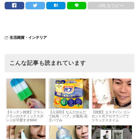
URLをコピー
生活雑貨・インテリア
こんな記事も読まれています
【キッチン雑貨】フラン
【入浴剤】なんだかんだ
【雑貨】エステバン コン
フランのスティックスポ
で結局「バブ」が最高-花
セント式アロマランプで
ンジが可愛すぎMAX
王バブみ
リラックスタイム