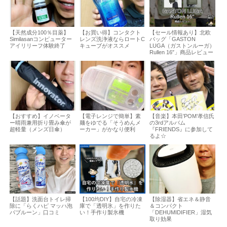
【天然成分100％目薬】
【お買い得】コンタクト
【セール情報あり】北欧
Similasanコンピューター
レンズ洗浄液ならロートC
バッグ「GASTON
アイリリーフ体験終了
キューブがオススメ
LUGA（ガストンルーガ）
Rullen 16″」商品レビュー
【おすすめ】イノベータ
【電子レンジで簡単】素
【音楽】本田’POM’孝信氏
ー晴雨兼用折り畳み傘が
麺をゆでる「そうめんメ
の3rdアルバム
超軽量（メンズ日傘）
ーカー」がかなり便利
『FRIENDS』に参加して
るよ☆
【話題】洗面台トイレ掃
【100均DIY】自宅の冷凍
【除湿器】省エネ＆静音
除に「らくハピ マッハ泡
庫で「透明氷」を作りた
＆コンパクト
バブルーン」口コミ
い！手作り製氷機
「DEHUMIDIFIER」湿気
取り効果