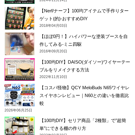
2024年11月14日
【Nerf/ナーフ】100均アイテムで手作りター
ゲット(的)-おすすめDIY
2018年04月03日
【ほぼ0円！】ハイパワーな塗装ブースを自
作してみる-ミニ四駆
2016年09月20日
【100均DIY】DAISO(ダイソー)ワイヤーテー
ブルをリメイクする方法
2022年11月10日
【コスパ怪物】QCY MeloBuds N65ワイヤレ
スイヤホンレビュー｜N60との違いを徹底比
較
2026年06月25日
【100均DIY】セリア商品「2種類」で”超簡
単”にできる棚の作り方