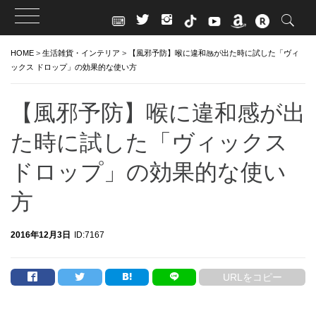
Skip
HOME
>
生活雑貨・インテリア
>
【風邪予防】喉に違和感が出た時に試した「ヴィ
to
ックス ドロップ」の効果的な使い方
content
【風邪予防】喉に違和感が出
た時に試した「ヴィックス
ドロップ」の効果的な使い
方
2016年12月3日
ID:7167
URLをコピー