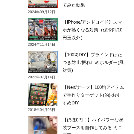
てみた効果
2024年09月12日
【iPhone/アンドロイド】スマ
ホが熱くなる対策（保冷剤/10
円玉以外）
2024年11月14日
【100均DIY】ブラインドばた
つき防止/振れ止めホルダー(風
対策)
2022年07月14日
【Nerf/ナーフ】100均アイテム
で手作りターゲット(的)-おす
すめDIY
2018年04月03日
【ほぼ0円！】ハイパワーな塗
装ブースを自作してみる-ミニ