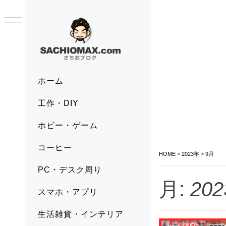
Skip
to
content
SACHIOMAX.COM
さちおブログ
Primary
ホーム
Menu
工作・DIY
ホビー・ゲーム
コーヒー
HOME
>
2023年
>
9月
PC・デスク周り
月:
20
スマホ・アプリ
生活雑貨・インテリア