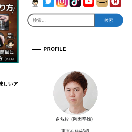
検
索:
PROFILE
味しいア
さちお（岡田幸雄）
東京在住/46歳