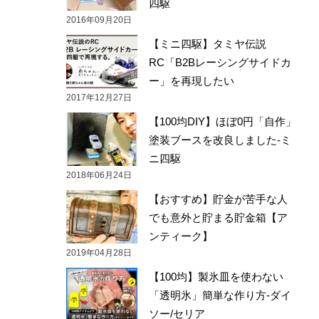
四駆
2016年09月20日
【ミニ四駆】タミヤ伝説
RC「B2Bレーシングサイドカ
ー」を再現したい
2017年12月27日
【100均DIY】ほぼ0円「自作」
塗装ブースを改良しました-ミ
ニ四駆
2018年06月24日
【おすすめ】貯金が苦手な人
でも意外と貯まる貯金箱【ア
ンティーク】
2019年04月28日
【100均】製氷皿を使わない
「透明氷」簡単な作り方-ダイ
ソー/セリア