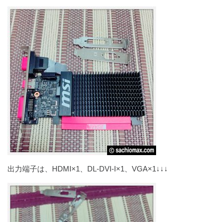
出力端子は、HDMI×1、DL-DVI-I×1、VGA×1↓↓↓