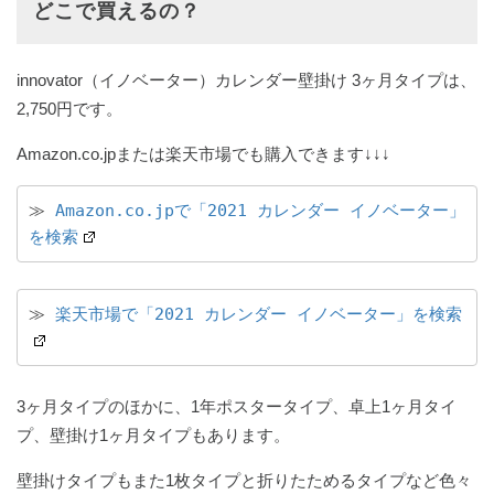
どこで買えるの？
innovator（イノベーター）カレンダー壁掛け 3ヶ月タイプは、
2,750円です。
Amazon.co.jpまたは楽天市場でも購入できます↓↓↓
≫ 
Amazon.co.jpで「2021 カレンダー イノベーター」
を検索
≫ 
楽天市場で「2021 カレンダー イノベーター」を検索
3ヶ月タイプのほかに、1年ポスタータイプ、卓上1ヶ月タイ
プ、壁掛け1ヶ月タイプもあります。
壁掛けタイプもまた1枚タイプと折りたためるタイプなど色々