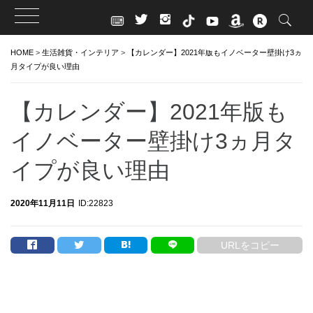
Skip
HOME
>
生活雑貨・インテリア
>
【カレンダー】2021年版もイノベーター壁掛け3ヵ
to
月タイプが良い理由
content
【カレンダー】2021年版も
イノベーター壁掛け3ヵ月タ
イプが良い理由
2020年11月11日
ID:22823
URLをコピー