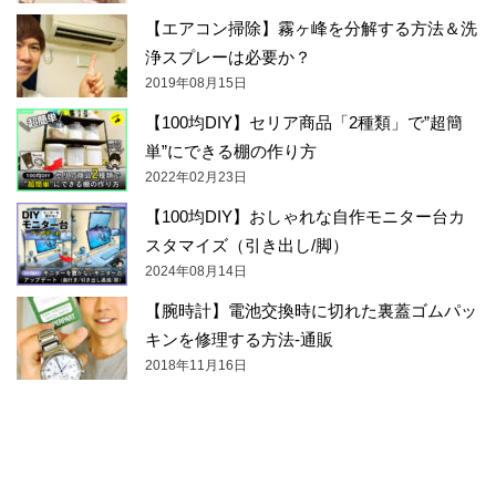
【エアコン掃除】霧ヶ峰を分解する方法＆洗
浄スプレーは必要か？
2019年08月15日
【100均DIY】セリア商品「2種類」で”超簡
単”にできる棚の作り方
2022年02月23日
【100均DIY】おしゃれな自作モニター台カ
スタマイズ（引き出し/脚）
2024年08月14日
【腕時計】電池交換時に切れた裏蓋ゴムパッ
キンを修理する方法-通販
2018年11月16日