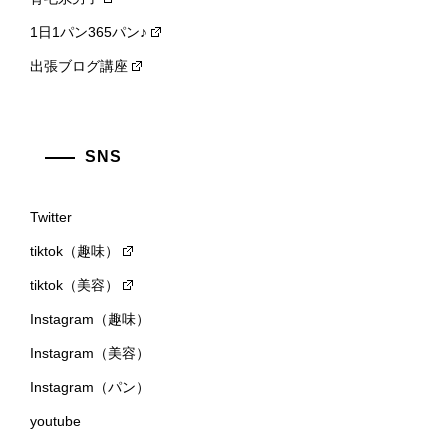
1日1パン365パン♪
出張ブログ講座
SNS
Twitter
tiktok（趣味）
tiktok（美容）
Instagram（趣味）
Instagram（美容）
Instagram（パン）
youtube