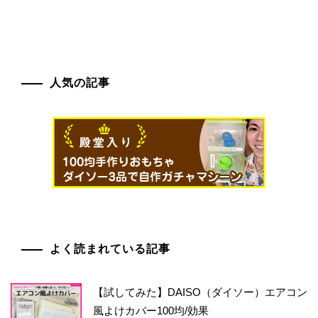
人気の記事
よく読まれている記事
【試してみた】DAISO（ダイソー）エアコン
風よけカバー100均/効果