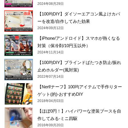
2024年08月29日
【100均DIY】ダイソーエアコン風よけカバ
ーを改造/自作してみた効果
2024年09月12日
【iPhone/アンドロイド】スマホが熱くなる
対策（保冷剤/10円玉以外）
2024年11月14日
【100均DIY】ブラインドばたつき防止/振れ
止めホルダー(風対策)
2022年07月14日
【Nerf/ナーフ】100均アイテムで手作りター
ゲット(的)-おすすめDIY
2018年04月03日
【ほぼ0円！】ハイパワーな塗装ブースを自
作してみる-ミニ四駆
2016年09月20日