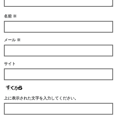
名前
※
メール
※
サイト
上に表示された文字を入力してください。