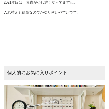
2021年版は、赤青が少し濃くなってますね。
入れ替えも簡単なのでかなり使いやすいです。
個人的にお気に入りポイント