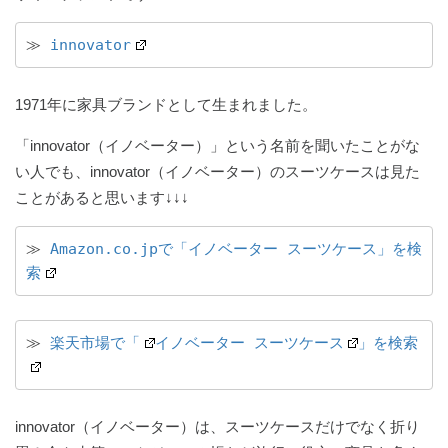
≫ 
innovator
1971年に家具ブランドとして生まれました。
「innovator（イノベーター）」という名前を聞いたことがな
い人でも、innovator（イノベーター）のスーツケースは見た
ことがあると思います↓↓↓
≫ 
Amazon.co.jpで「イノベーター スーツケース」を検
索
≫ 
楽天市場で「
イノベーター スーツケース
」を検索
innovator（イノベーター）は、スーツケースだけでなく折り