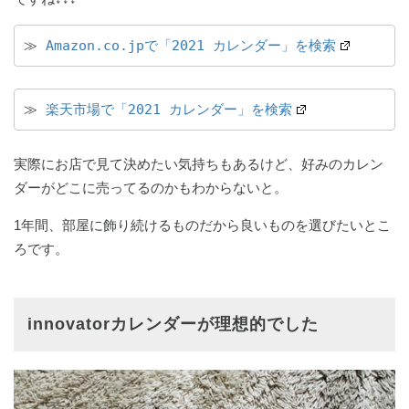
≫ 
Amazon.co.jpで「2021 カレンダー」を検索
≫ 
楽天市場で「2021 カレンダー」を検索
実際にお店で見て決めたい気持ちもあるけど、好みのカレン
ダーがどこに売ってるのかもわからないと。
1年間、部屋に飾り続けるものだから良いものを選びたいとこ
ろです。
innovatorカレンダーが理想的でした