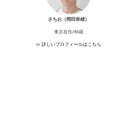
さちお（岡田幸雄）
東京在住/46歳
≫ 詳しいプロフィールはこちら