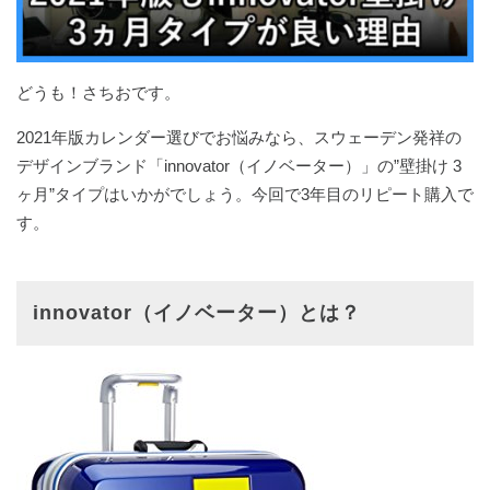
どうも！さちおです。
2021年版カレンダー選びでお悩みなら、スウェーデン発祥の
デザインブランド「innovator（イノベーター）」の”壁掛け 3
ヶ月”タイプはいかがでしょう。今回で3年目のリピート購入で
す。
innovator（イノベーター）とは？