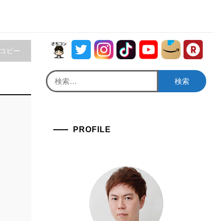
をコピー
検
索:
PROFILE