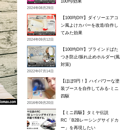
100均/効果
2024年08月29日
【100均DIY】ダイソーエアコ
ン風よけカバーを改造/自作し
てみた効果
2024年09月12日
【100均DIY】ブラインドばた
つき防止/振れ止めホルダー(風
対策)
2022年07月14日
【ほぼ0円！】ハイパワーな塗
装ブースを自作してみる-ミニ
四駆
2016年09月20日
【ミニ四駆】タミヤ伝説
RC「B2Bレーシングサイドカ
。
ー」を再現したい