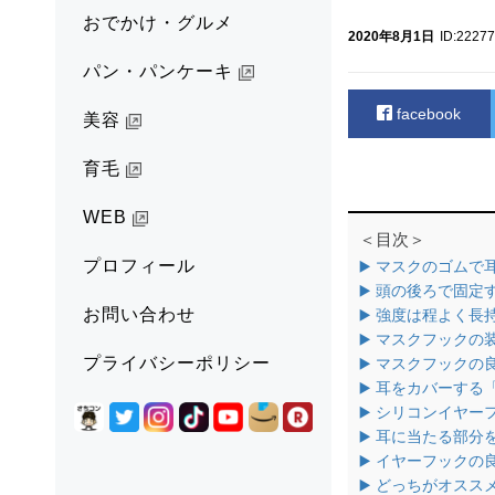
おでかけ・グルメ
2020年8月1日
ID:22277
パン・パンケーキ
facebook
美容
育毛
WEB
＜目次＞
プロフィール
▶️ マスクのゴム
▶️ 頭の後ろで固
お問い合わせ
▶️ 強度は程よく長
▶️ マスクフックの
プライバシーポリシー
▶️ マスクフック
▶️ 耳をカバーす
▶️ シリコンイヤ
▶️ 耳に当たる部
▶️ イヤーフック
▶️ どっちがオスス