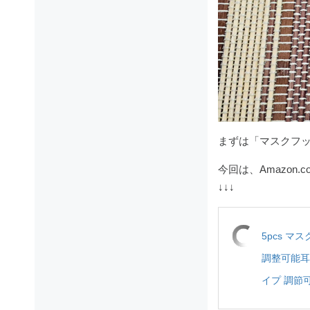
まずは「マスクフ
今回は、Amazon.
↓↓↓
5pcs 
調整可能耳
イプ 調節