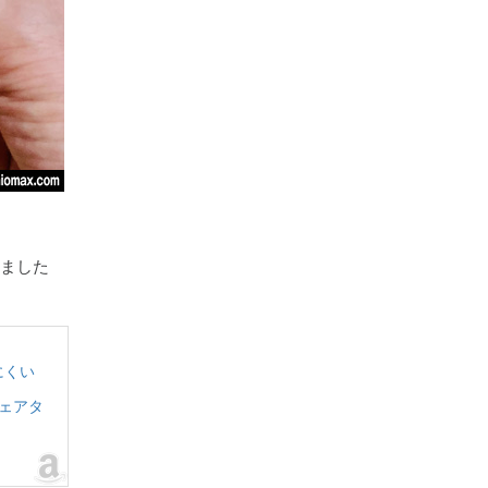
みました
にくい
ウェアタ