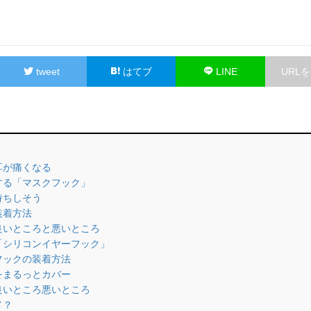
tweet
はてブ
LINE
URL
で耳が痛くなる
定する「マスクフック」
持ちしそう
装着方法
の良いところと悪いところ
る「シリコンイヤーフック」
ーフックの装着方法
分をまるっとカバー
の良いところ悪いところ
メ？