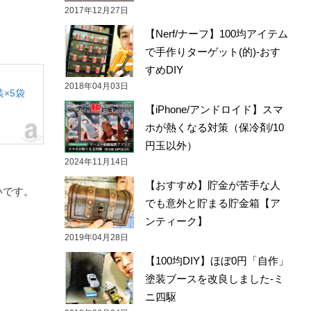
2017年12月27日
【Nerf/ナーフ】100均アイテム
で手作りターゲット(的)-おす
すめDIY
2018年04月03日
装×5袋
【iPhone/アンドロイド】スマ
ホが熱くなる対策（保冷剤/10
円玉以外）
2024年11月14日
【おすすめ】貯金が苦手な人
いです。
でも意外と貯まる貯金箱【ア
ンティーク】
2019年04月28日
【100均DIY】ほぼ0円「自作」
塗装ブースを改良しました-ミ
ニ四駆