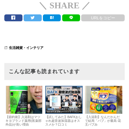
＼ SHARE ／
URLをコピー
生活雑貨・インテリア
こんな記事も読まれています
【節約術】入浴剤はマツ
【試してみた】BAFKおし
【入浴剤】なんだかんだ
キヨブランド薬用(医薬部
ゃれ超音波加湿器はオス
で結局「バブ」が最高-花
外品)が良い理由
スメか？口コミ
王バブみ