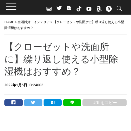
Skip
HOME
>
生活雑貨・インテリア
>
【クローゼットや洗面所に】繰り返し使える小型
to
除湿機はおすすめ？
content
【クローゼットや洗面所
に】繰り返し使える小型除
湿機はおすすめ？
2022年1月5日
ID:24002
URLをコピー