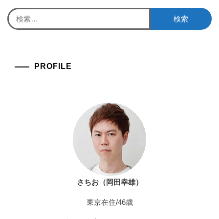
検
索:
PROFILE
さちお（岡田幸雄）
東京在住/46歳