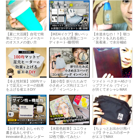
【夏に大活躍】自宅で簡
【IKEA/イケア】狭いベッ
【水道水なの！？】朝コ
単にフローズンメーカー
ドルームをお洒落にコー
ンタクトを入れる前に
のオススメの使い方
ディネート-棚/照明
「装着液」で水分補給
【冷え性対策】100均マッ
【超小型】折りたたみで
ツァイト ベクターA5クリ
トで足元ヒーターの効果
小さめメンズ向けエコバ
ップファイル（ワイン）
を上げる省エネDIY
ッグ「インベント」
が渋くてオシャレMAX
【おすすめ】おしゃれで
【水彩色鉛筆】ユニウォ
【ちょっとお出かけ用バ
書き込みしやすい
ーターカラーコンパクト
ッグ】チャムスのポーチ
innovator卓上カレンダー
12色で描いてみたい
がエコでMAX