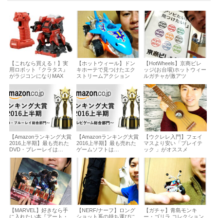
【これなら買える！】実
【ホットウィール】ドン
【HotWheels】京商ビレ
用ロボット『クラタス』
キホーテで見つけたエク
ッジ(お台場)ホットウィー
がラジコンになりMAX
ストリームアクション
ルガチャが激アツ
【Amazonランキング大賞
【Amazonランキング大賞
【ウクレレ入門】フェイ
2016上半期】最も売れた
2016上半期】最も売れた
マスより安い「プレイテ
DVD・ブレーレイは…
ゲームソフトは…
ック 」がオススメ
【MARVEL】好きなら手
【NERF/ナーフ】ロング
【ガチャ】青島モンキ
に入れたい本『アート・
ショット系の持ち運びに
ー・ゴリラ コレクション