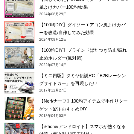
風よけカバー100均/効果
2024年08月29日
【100均DIY】ダイソーエアコン風よけカバ
ーを改造/自作してみた効果
2024年09月12日
【100均DIY】ブラインドばたつき防止/振れ
止めホルダー(風対策)
2022年07月14日
【ミニ四駆】タミヤ伝説RC「B2Bレーシン
グサイドカー」を再現したい
2017年12月27日
【Nerf/ナーフ】100均アイテムで手作りター
ゲット(的)-おすすめDIY
2018年04月03日
【iPhone/アンドロイド】スマホが熱くなる