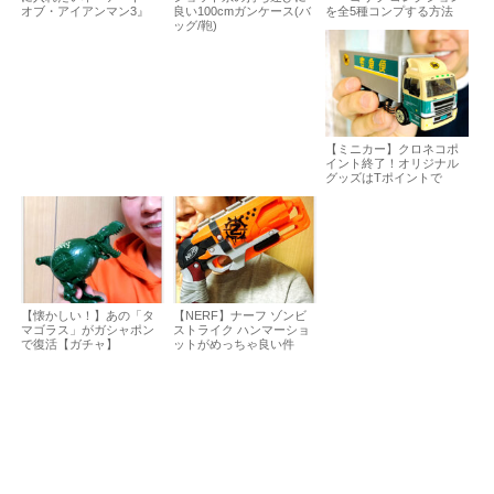
オブ・アイアンマン3』
良い100cmガンケース(バ
を全5種コンプする方法
ッグ/鞄)
【ミニカー】クロネコポ
イント終了！オリジナル
グッズはTポイントで
【懐かしい！】あの「タ
【NERF】ナーフ ゾンビ
マゴラス」がガシャポン
ストライク ハンマーショ
で復活【ガチャ】
ットがめっちゃ良い件