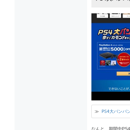
≫ 
PS4大バンバ
なんと、期間中PS4