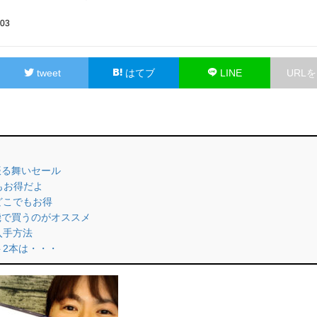
503
tweet
はてブ
LINE
URL
ン振る舞いセール
pでもお得だよ
らどこでもお得
電機で買うのがオススメ
入手方法
ト2本は・・・