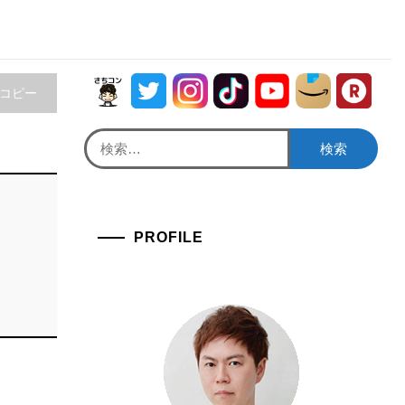
をコピー
検
索:
PROFILE