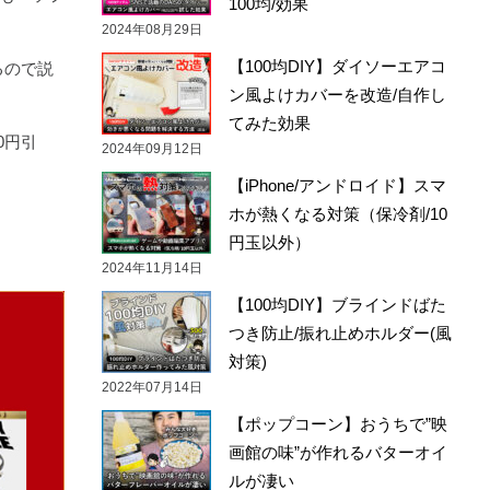
100均/効果
2024年08月29日
【100均DIY】ダイソーエアコ
るので説
ン風よけカバーを改造/自作し
てみた効果
0円引
2024年09月12日
【iPhone/アンドロイド】スマ
ホが熱くなる対策（保冷剤/10
円玉以外）
2024年11月14日
【100均DIY】ブラインドばた
つき防止/振れ止めホルダー(風
対策)
2022年07月14日
【ポップコーン】おうちで”映
画館の味”が作れるバターオイ
ルが凄い