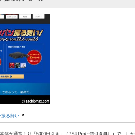
ン振る舞い
本体が通常より「5000円引き」（PS4 Proは値引き無し）で、し