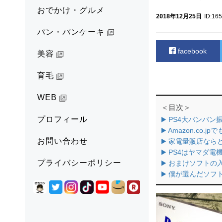
おでかけ・グルメ
2018年12月25日
ID:16
パン・パンケーキ
facebook
美容
育毛
WEB
＜目次＞
プロフィール
▶️ PS4大バンバ
▶️ Amazon.co.j
お問い合わせ
▶️ 家電量販店な
▶️ PS4はヤマダ
プライバシーポリシー
▶️ おまけソフトの
▶️ 僕が選んだソフ