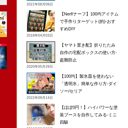
2021年08月09日
【Nerf/ナーフ】100均アイテム
で手作りターゲット(的)-おす
すめDIY
2018年04月03日
【ヤマト置き配】折りたたみ
自作の宅配ボックスの使い方-
盗難防止
2020年05月29日
【100均】製氷皿を使わない
「透明氷」簡単な作り方-ダイ
ソー/セリア
2022年09月14日
【ほぼ0円！】ハイパワーな塗
装ブースを自作してみる-ミニ
四駆