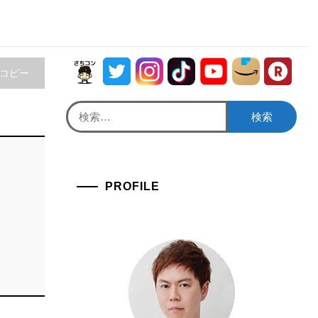
をコピー
検
索:
PROFILE