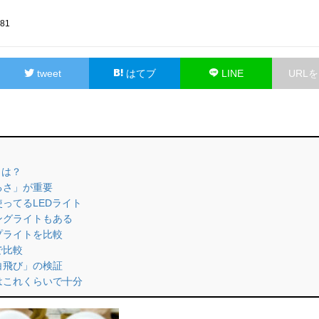
281
tweet
はてブ
LINE
URL
とは？
明るさ」が重要
使ってるLEDライト
リングライトもある
ップライトを比較
で比較
「白飛び」の検証
ドはこれくらいで十分