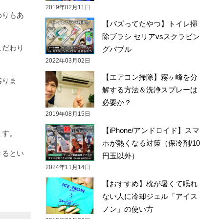
2019年02月11日
わりもあ
【バズってたやつ】トイレ掃
除ブラシ セリアvsスクラビン
こだわり
グバブル
2022年03月02日
【エアコン掃除】霧ヶ峰を分
劣りま
解する方法＆洗浄スプレーは
必要か？
2019年08月15日
【iPhone/アンドロイド】スマ
ます。
ホが熱くなる対策（保冷剤/10
きるとい
円玉以外）
2024年11月14日
【おすすめ】枕が暑くて眠れ
ない人に冷却ジェル「アイス
ノン」の使い方