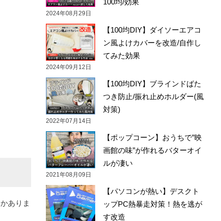
100均/効果
2024年08月29日
【100均DIY】ダイソーエアコ
ン風よけカバーを改造/自作し
てみた効果
2024年09月12日
【100均DIY】ブラインドばた
つき防止/振れ止めホルダー(風
対策)
2022年07月14日
【ポップコーン】おうちで”映
画館の味”が作れるバターオイ
ルが凄い
2021年08月09日
【パソコンが熱い】デスクト
つかありま
ップPC熱暴走対策！熱を逃が
す改造