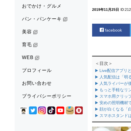
おでかけ・グルメ
2019年11月25日
ID:21
パン・パンケーキ
facebook
美容
育毛
WEB
＜目次＞
プロフィール
▶️ Live配信アプリ
▶️ 人気配信は「
お問い合わせ
▶️ 人気ライバーが
▶️ もっと手軽な
プライバシーポリシー
▶️ スマホ用クリ
▶️ 安めの照明機材
▶️ 顔が白くなる
▶️ スマホスタン