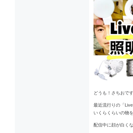
どうも！さちおで
最近流行りの「Li
いくらくらいの物
配信中に顔が白く