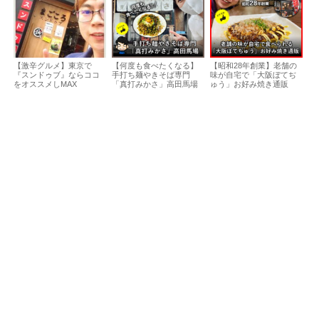
【激辛グルメ】東京で
【何度も食べたくなる】
【昭和28年創業】老舗の
『スンドゥブ』ならココ
手打ち麺やきそば専門
味が自宅で「大阪ぼてぢ
をオススメしMAX
「真打みかさ」高田馬場
ゅう」お好み焼き通販