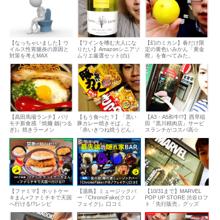
【なっちゃいました】ウ
【ワインを嗜む大人にな
【幻のミカン】春だけ限
イルス性胃腸炎の原因と
りたい】Amazonシニアソ
定の黄色いみかん「黄金
対策を考えMAX
ムリエ厳選セット(白)
柑」を食べてみた。
【高田馬場ランチ】パリ
【もう食べた？】「黒い
【A3・A5和牛!?】西早稲
モチ新食感『焼麺 劔(つる
豚カレー焼きそば」と
田『黒川精肉店』サービ
ぎ)』焼きラーメン
「赤いきつね焼うどん」
スランチがコスパ高☆
【ファミマ】ホットケー
【湯島】ミュージックバ
【10/31まで】MARVEL
キまん+ファミチキで天国
ー『ChronoFake(クロノ
POP UP STORE 渋谷ロフ
へ行ける!?レシピ
フェイク)』口コミ
ト「先行販売」グッズ