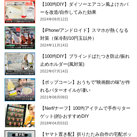
【100均DIY】ダイソーエアコン風よけカバ
ーを改造/自作してみた効果
2024年09月12日
【iPhone/アンドロイド】スマホが熱くなる
対策（保冷剤/10円玉以外）
2024年11月14日
【100均DIY】ブラインドばたつき防止/振れ
止めホルダー(風対策)
2022年07月14日
【ポップコーン】おうちで”映画館の味”が作
れるバターオイルが凄い
2021年08月09日
【Nerf/ナーフ】100均アイテムで手作りター
ゲット(的)-おすすめDIY
2018年04月03日
【ヤマト置き配】折りたたみ自作の宅配ボッ