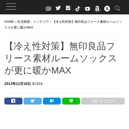
Skip
HOME
>
生活雑貨・インテリア
>
【冷え性対策】無印良品フリース素材ルームソッ
to
クスが更に暖かMAX
content
【冷え性対策】無印良品フ
リース素材ルームソックス
が更に暖かMAX
2013年12月18日
ID:916
URLをコピー