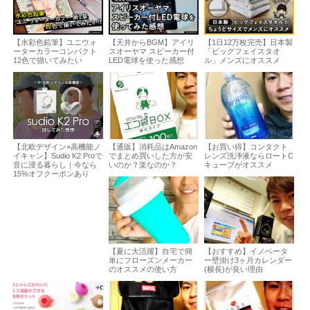
【水彩色鉛筆】ユニウォ
【天井からBGM】アイリ
【1日12万枚完売】日本製
ーターカラーコンパクト
スオーヤマ スピーカー付
「ビッグフェイスタオ
12色で描いてみたい
LED電球を使った感想
ル」メンズにオススメ
【北欧デザイン×高機能ノ
【通販】消耗品はAmazon
【お買い得】コンタクト
イキャン】Sudio K2 Proで
でまとめ買いした方が安
レンズ洗浄液ならロートC
音に浸る暮らし｜今なら
いのか？楽なのか？
キューブがオススメ
15%オフクーポンあり
【夏に大活躍】自宅で簡
【おすすめ】イノベータ
単にフローズンメーカー
ー壁掛け3ヶ月カレンダー
のオススメの使い方
(横長)が良い理由