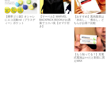
【携帯ゴミ袋】オシャレ
【マーベル】MARVEL
【おすすめ】黒烏龍茶は
にエコ活動+d（プラスデ
BACKPACK BOOKがお洒
「水出し」「煮出し」ど
ィー）ポケット
落でコスパ良【オマケ付
ちらがお得？比較
き】
【もう知ってる？】充電
式電池は○○だと割安に買
えMAX