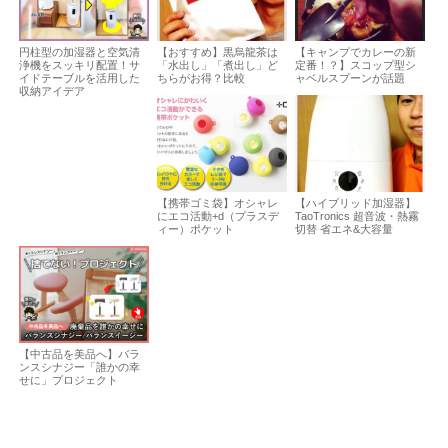
円柱型の加湿器と空気清
【おすすめ】黒烏龍茶は
【キャンプでカレーの新
浄機をスッキリ配置！サ
「水出し」「煮出し」ど
定番！？】スコップ型シ
イドテーブルを活用した
ちらがお得？比較
ャベルスプーンが話題
収納アイデア
【携帯ゴミ袋】オシャレ
【ハイブリッド加湿器】
にエコ活動+d（プラスデ
TaoTronics 超音波・熱霧
ィー）ポケット
切替 省エネ&大容量
【中古品を美品へ】バラ
ンスシナジー「誰かの幸
せに」プロジェクト