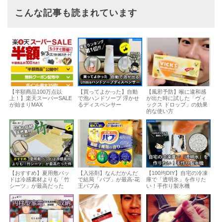
こんな記事も読まれています
【半額商品100万点以
【買ってよかった】自動
【風邪予防】喉に違和感
上！】楽天スーパーSALE
で泡ハンドソープ 浮かせ
が出た時に試した「ヴィ
が始まりMAX
るディスペンサー
ックス ドロップ」の効果
的な使い方
【おすすめ】夏用敷パッ
【入浴剤】なんだかんだ
【100均DIY】自宅の冷凍
ドは冷感素材よりも「竹
で結局「バブ」が最高-花
庫で「透明氷」を作りた
シーツ」が最高だった
王バブみ
い！手作り製氷機