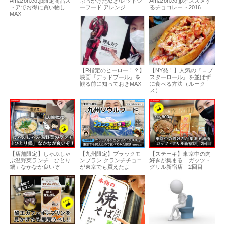
Amazon.co.jp限定商品ス
ぶっかけたぬき/レッドシ
Amazon.co.jpオススメす
トアでお得に買い物し
ーフード アレンジ
るチョコレート2016
MAX
【R指定のヒーロー！？】
【NY発！】人気の『ロブ
映画『デッドプール』を
スターロール』を並ばず
観る前に知っておきMAX
に食べる方法（ルーク
ス）
【店舗限定】しゃぶしゃ
【九州限定】ブラックモ
【ステーキ】東京中の肉
ぶ温野菜ランチ「ひとり
ンブラン クランチチョコ
好きが集まる「ガッツ・
鍋」なかなか良いぞ
が東京でも買えたよ
グリル新宿店」2回目