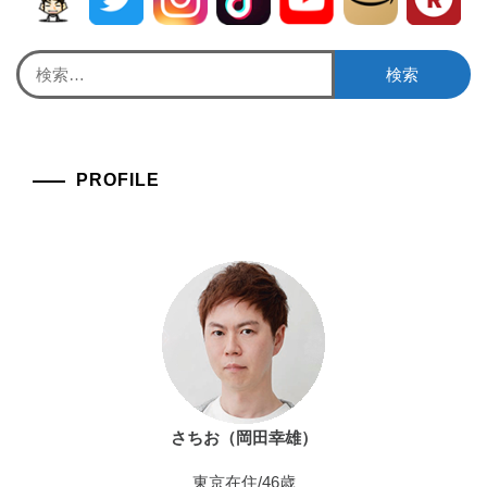
検
索:
PROFILE
さちお（岡田幸雄）
東京在住/46歳