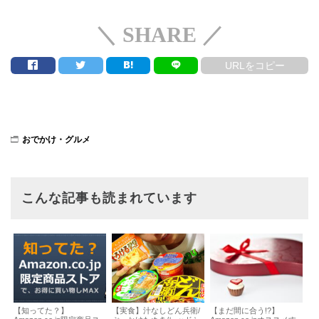
＼ SHARE ／
URLをコピー
おでかけ・グルメ
こんな記事も読まれています
【知ってた？】
【実食】汁なしどん兵衛/
【まだ間に合う!?】