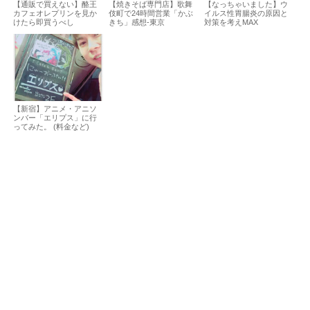
【通販で買えない】酪王
【焼きそば専門店】歌舞
【なっちゃいました】ウ
カフェオレプリンを見か
伎町で24時間営業「かぶ
イルス性胃腸炎の原因と
けたら即買うべし
きち」感想-東京
対策を考えMAX
【新宿】アニメ・アニソ
ンバー「エリプス」に行
ってみた。 (料金など)