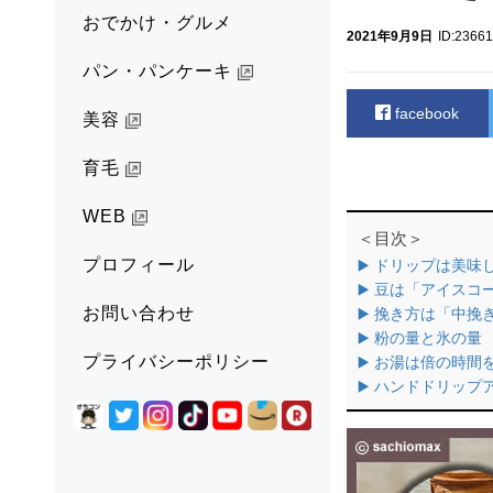
おでかけ・グルメ
2021年9月9日
ID:23661
パン・パンケーキ
facebook
美容
育毛
WEB
＜目次＞
プロフィール
▶️ ドリップは美
▶️ 豆は「アイス
お問い合わせ
▶️ 挽き方は「中
▶️ 粉の量と氷の量
プライバシーポリシー
▶️ お湯は倍の時
▶️ ハンドドリッ