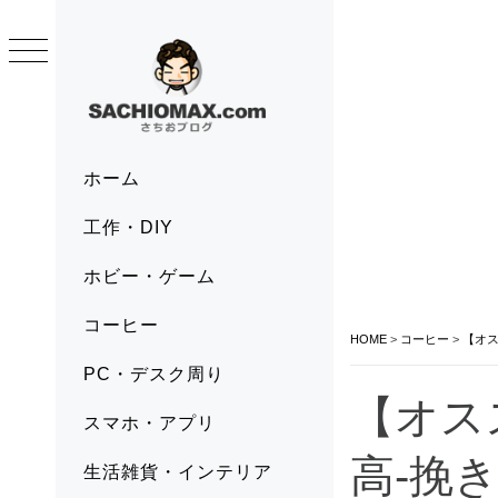
Skip
to
content
SACHIOMAX.COM
さちおブログ
Primary
ホーム
Menu
工作・DIY
ホビー・ゲーム
コーヒー
HOME
>
コーヒー
>
【オス
PC・デスク周り
【オス
スマホ・アプリ
高-挽
生活雑貨・インテリア