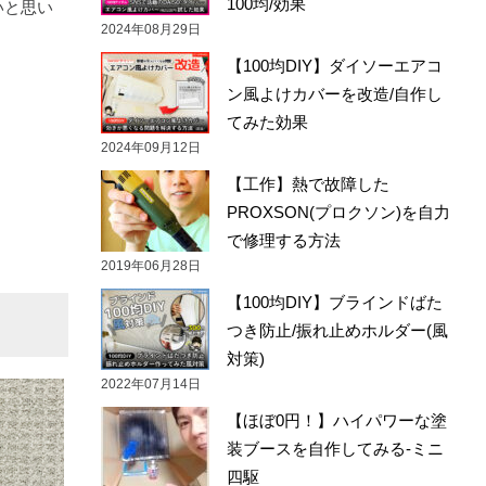
100均/効果
いと思い
2024年08月29日
【100均DIY】ダイソーエアコ
ン風よけカバーを改造/自作し
てみた効果
2024年09月12日
【工作】熱で故障した
PROXSON(プロクソン)を自力
で修理する方法
2019年06月28日
【100均DIY】ブラインドばた
つき防止/振れ止めホルダー(風
対策)
2022年07月14日
【ほぼ0円！】ハイパワーな塗
装ブースを自作してみる-ミニ
四駆