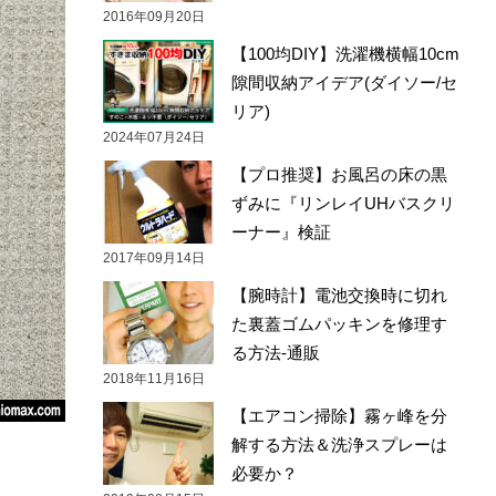
2016年09月20日
【100均DIY】洗濯機横幅10cm
隙間収納アイデア(ダイソー/セ
リア)
2024年07月24日
【プロ推奨】お風呂の床の黒
ずみに『リンレイUHバスクリ
ーナー』検証
2017年09月14日
【腕時計】電池交換時に切れ
た裏蓋ゴムパッキンを修理す
る方法-通販
2018年11月16日
【エアコン掃除】霧ヶ峰を分
解する方法＆洗浄スプレーは
必要か？