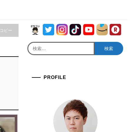
をコピー
検
索:
PROFILE