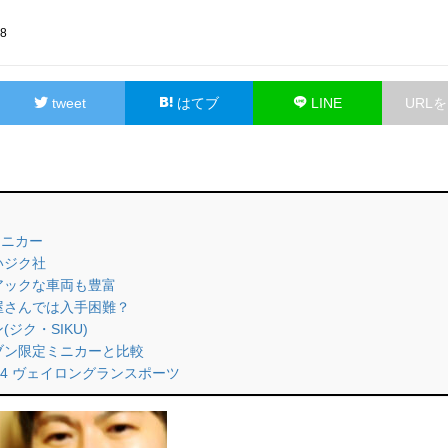
68
tweet
はてブ
LINE
URL
のミニカー
いジク社
ニアックな車両も豊富
ゃ屋さんでは入手困難？
(ジク・SIKU)
レブン限定ミニカーと比較
16.4 ヴェイロングランスポーツ