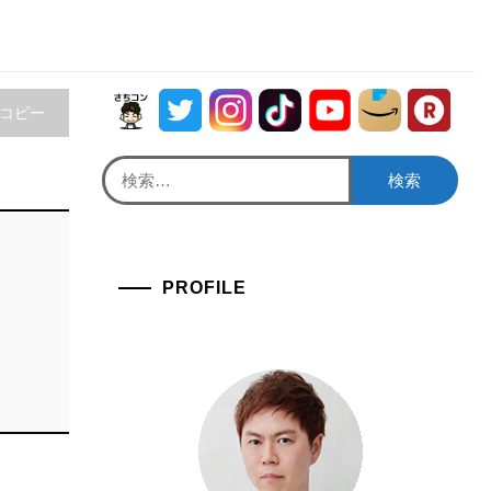
をコピー
検
索:
PROFILE