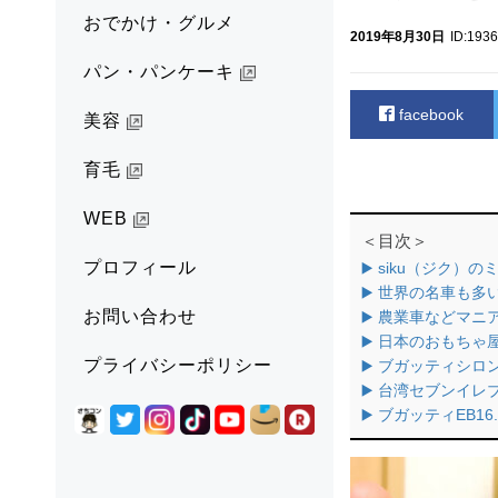
おでかけ・グルメ
2019年8月30日
ID:193
パン・パンケーキ
facebook
美容
育毛
WEB
＜目次＞
プロフィール
▶️ siku（ジク）
▶️ 世界の名車も多
お問い合わせ
▶️ 農業車などマ
▶️ 日本のおもち
プライバシーポリシー
▶️ ブガッティシロン
▶️ 台湾セブンイ
▶️ ブガッティEB