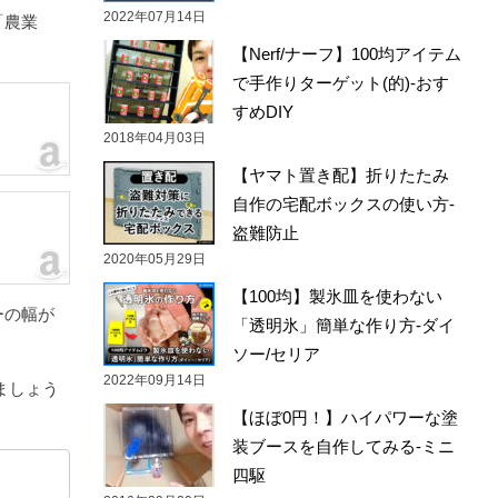
2022年07月14日
「農業
【Nerf/ナーフ】100均アイテム
で手作りターゲット(的)-おす
すめDIY
2018年04月03日
【ヤマト置き配】折りたたみ
自作の宅配ボックスの使い方-
盗難防止
2020年05月29日
【100均】製氷皿を使わない
ーの幅が
「透明氷」簡単な作り方-ダイ
ソー/セリア
2022年09月14日
ましょう
【ほぼ0円！】ハイパワーな塗
装ブースを自作してみる-ミニ
四駆