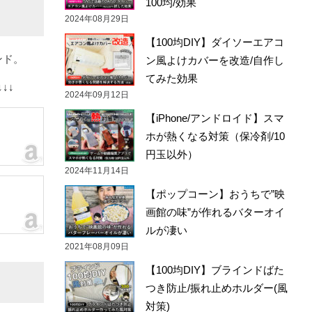
100均/効果
2024年08月29日
【100均DIY】ダイソーエアコ
ンド。
ン風よけカバーを改造/自作し
てみた効果
↓↓
2024年09月12日
【iPhone/アンドロイド】スマ
ホが熱くなる対策（保冷剤/10
円玉以外）
2024年11月14日
【ポップコーン】おうちで”映
画館の味”が作れるバターオイ
ルが凄い
2021年08月09日
【100均DIY】ブラインドばた
つき防止/振れ止めホルダー(風
対策)