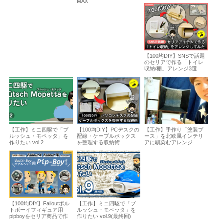
MAX
【100均DIY】SNSで話題
のセリアで作る「トイレ
収納/棚」アレンジ3選
【工作】ミニ四駆で「ブ
【100均DIY】PCデスクの
【工作】手作り「塗装ブ
ルッシュ・モペッタ」を
配線・ケーブルボックス
ース」を北欧風インテリ
作りたい vol.2
を整理する収納術
アに馴染むアレンジ
【100均DIY】Falloutボル
【工作】ミニ四駆で「ブ
トボーイフィギュア用
ルッシュ・モペッタ」を
pipboyをセリア商品で作
作りたい vol.9(最終回)