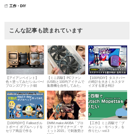
工作・DIY
こんな記事も読まれています
【アイアンペイント】
【ミニ四駆】PCファン
【100均DIY】タスクバー
色々塗ってみた!シルバー/
(USB)と100均アイテムで
の時計を大きくカスタマ
ブロンズ/ブラック/錆
集塵機を自作してみた。
イズする置き時計
【100均DIY】Falloutボル
DMM.make AKIBA「プロ
【工作】ミニ四駆で「ブ
トボーイ ボブルヘッドを
ダクトデザイナーズ・サ
ルッシュ・モペッタ」を
セリア商品で作る
ミット2015」で刺激受け
作りたい vol.3