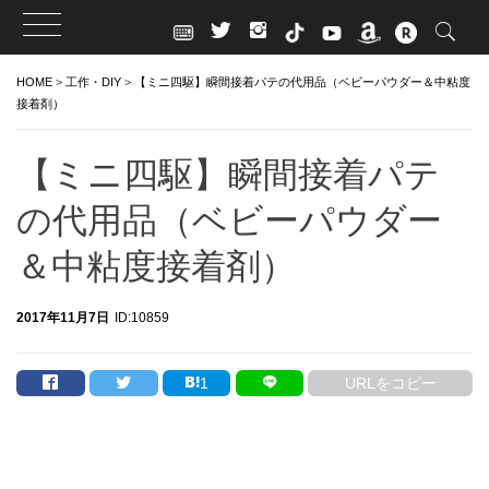
Skip
HOME
>
工作・DIY
>
【ミニ四駆】瞬間接着パテの代用品（ベビーパウダー＆中粘度
to
接着剤）
content
【ミニ四駆】瞬間接着パテ
の代用品（ベビーパウダー
＆中粘度接着剤）
2017年11月7日
ID:10859
1
URLをコピー