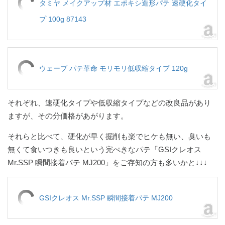
タミヤ メイクアップ材 エポキシ造形パテ 速硬化タイ
プ 100g 87143
ウェーブ パテ革命 モリモリ低収縮タイプ 120g
それぞれ、速硬化タイプや低収縮タイプなどの改良品があり
ますが、その分価格があがります。
それらと比べて、硬化が早く掘削も楽でヒケも無い、臭いも
無くて食いつきも良いという完ぺきなパテ「GSIクレオス
Mr.SSP 瞬間接着パテ MJ200」をご存知の方も多いかと↓↓↓
GSIクレオス Mr.SSP 瞬間接着パテ MJ200