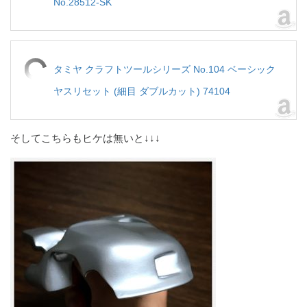
No.28512-SK
タミヤ クラフトツールシリーズ No.104 ベーシック
ヤスリセット (細目 ダブルカット) 74104
そしてこちらもヒケは無いと↓↓↓