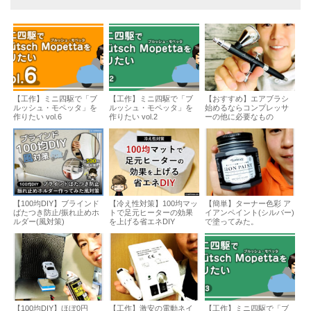
【工作】ミニ四駆で「ブ
【工作】ミニ四駆で「ブ
【おすすめ】エアブラシ
ルッシュ・モペッタ」を
ルッシュ・モペッタ」を
始めるならコンプレッサ
作りたい vol.6
作りたい vol.2
ーの他に必要なもの
【100均DIY】ブラインド
【冷え性対策】100均マッ
【簡単】ターナー色彩 ア
ばたつき防止/振れ止めホ
トで足元ヒーターの効果
イアンペイント(シルバー)
ルダー(風対策)
を上げる省エネDIY
で塗ってみた。
【100均DIY】ほぼ0円
【工作】激安の電動ネイ
【工作】ミニ四駆で「ブ