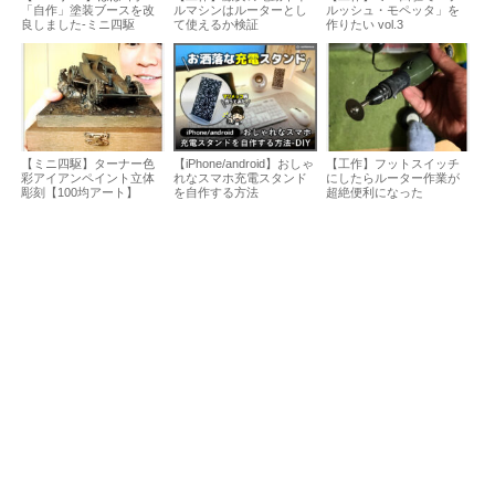
「自作」塗装ブースを改
ルマシンはルーターとし
ルッシュ・モペッタ」を
良しました-ミニ四駆
て使えるか検証
作りたい vol.3
【ミニ四駆】ターナー色
【iPhone/android】おしゃ
【工作】フットスイッチ
彩アイアンペイント立体
れなスマホ充電スタンド
にしたらルーター作業が
彫刻【100均アート】
を自作する方法
超絶便利になった