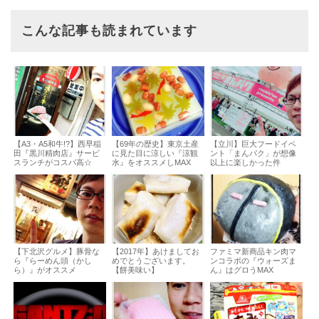
こんな記事も読まれています
【A3・A5和牛!?】西早稲
【69年の歴史】東京土産
【立川】巨大フードイベ
田『黒川精肉店』サービ
に見た目に涼しい『涼観
ント「まんパク」が想像
スランチがコスパ高☆
水』をオススメしMAX
以上に楽しかった件
【下北沢グルメ】豚骨な
【2017年】あけましてお
ファミマ新商品キン肉マ
ら『らーめん頭（かし
めでとうございます。
ンコラボの『ウォーズま
ら）』がオススメ
【餅美味い】
ん』はグロうMAX