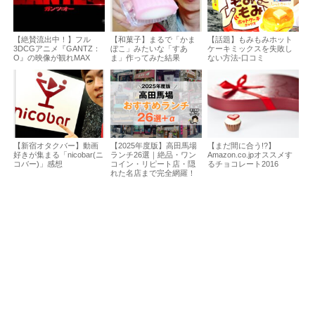
【絶賛流出中！】フル
【和菓子】まるで「かま
【話題】もみもみホット
3DCGアニメ『GANTZ：
ぼこ」みたいな「すあ
ケーキミックスを失敗し
O』の映像が観れMAX
ま」作ってみた結果
ない方法-口コミ
【新宿オタクバー】動画
【2025年度版】高田馬場
【まだ間に合う!?】
好きが集まる「nicobar(ニ
ランチ26選｜絶品・ワン
Amazon.co.jpオススメす
コバー)」感想
コイン・リピート店・隠
るチョコレート2016
れた名店まで完全網羅！