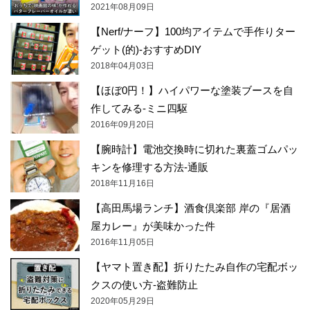
2021年08月09日
【Nerf/ナーフ】100均アイテムで手作りター
ゲット(的)-おすすめDIY
2018年04月03日
【ほぼ0円！】ハイパワーな塗装ブースを自
作してみる-ミニ四駆
2016年09月20日
【腕時計】電池交換時に切れた裏蓋ゴムパッ
キンを修理する方法-通販
2018年11月16日
【高田馬場ランチ】酒食倶楽部 岸の『居酒
屋カレー』が美味かった件
2016年11月05日
【ヤマト置き配】折りたたみ自作の宅配ボッ
クスの使い方-盗難防止
2020年05月29日