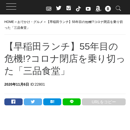
Skip
HOME
>
おでかけ・グルメ
>
【早稲田ランチ】55年目の危機!?コロナ閉店を乗り切
to
った「三品食堂」
content
【早稲田ランチ】55年目の
危機!?コロナ閉店を乗り切っ
た「三品食堂」
2020年11月6日
ID:22801
URLをコピー