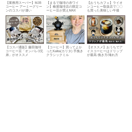
【業務用スーパー】MJB
【まるで珈琲の赤ワイ
【おうちカフェ】ライオ
コーヒー アーミーグリー
ン】椿屋珈琲店の限定コ
ンコーヒー取扱店で〇〇
ンのコスパが凄い
ーヒー豆が買えMAX
も買った美味しい午後
【コスパ通販】藤田珈琲
【コーヒー】買ってよか
【オススメ】おうちでア
コーヒー豆「オンパレ3兄
ったKalita(カリタ) 手挽き
イスコーヒーはドリップ
弟」がオススメ
クラシックミル
が最高-挽き方/淹れ方