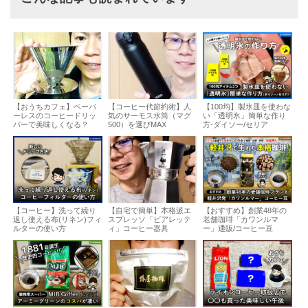
【おうちカフェ】ペーパ
【コーヒー代節約術】人
【100均】製氷皿を使わな
ーレスのコーヒードリッ
気のサーモス水筒（マグ
い「透明氷」簡単な作り
パーで美味しくなる？
500）を選びMAX
方-ダイソー/セリア
【コーヒー】洗って繰り
【自宅で簡単】本格派エ
【おすすめ】創業48年の
返し使える布(リネン)フィ
スプレッソ「ビアレッテ
老舗珈琲「カワンルマ
ルターの使い方
ィ」コーヒー器具
ー」通販/コーヒー豆