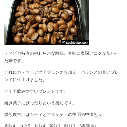
ティピカ特有のやわらかな酸味、甘味に奥深いコクが加わっ
た味です。
これにガテマラアグアブランカを加え、バランスの良いブレ
ンドに仕上げました。
とても飲みやすいブレンドです。
焼き菓子にぴったりという感じです。
焙煎度合いはシティとフルシティの中間の中深煎り。
香味4、コク5、甘味4、苦味3、酸味3（5点満点）